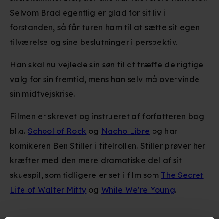
Selvom Brad egentlig er glad for sit liv i
forstanden, så får turen ham til at sætte sit egen
tilværelse og sine beslutninger i perspektiv.
Han skal nu vejlede sin søn til at træffe de rigtige
valg for sin fremtid, mens han selv må overvinde
sin midtvejskrise.
Filmen er skrevet og instrueret af forfatteren bag
bl.a.
School of Rock
og
Nacho Libre
og har
komikeren Ben Stiller i titelrollen. Stiller prøver her
kræfter med den mere dramatiske del af sit
skuespil, som tidligere er set i film som
The Secret
Life of Walter Mitty
og
While We're Young
.