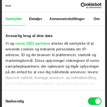
Premiere
:
14.12.2017
Skuespillere
:
Ben Stiller
,
Austin Abrams
,
Jenna
Samtykke
Detaljer
Annonceindstillinger
Om
Fischer
,
Michael Sheen
,
Luke Wilson
Genre
:
Komedie / Drama
Instruktion
:
Mike White
Ansvarlig brug af dine data
Aldersmærke
med vurdering
:
Tilladt for alle
Vi og
vores 1022 partnere
ønsker dit samtykke til at
Filmen er fortalt i et roligt tempo og indeholder
anvende cookies og indsamle persondata om IP-
ingen elementer, der vurderes at kunne virke
adresse, ID og din browser til præferencer, statistik og
skræmmende på de yngste børn.
marketingformål. Disse oplysninger videregives til vores
Distributør
:
Scanbox
samarbejdspartnere, der opbevarer og tilgår oplysninger
på din enhed for at vise dig målrettede annoncer, levere
tilpasset indhold, foretage annonce- og indholdsmåling,
lave målgruppeundersøgelser og udvikle tjenester. Se
mere information under
indstillinger
og i vores
persondatapolitik. Du kan altid trække dit samtykke
Samtykkevalg
tilbage eller ændre indstillinger fra vores
Nødvendig
"Cookiedeklaration", eller ved at trykke på "Privacy