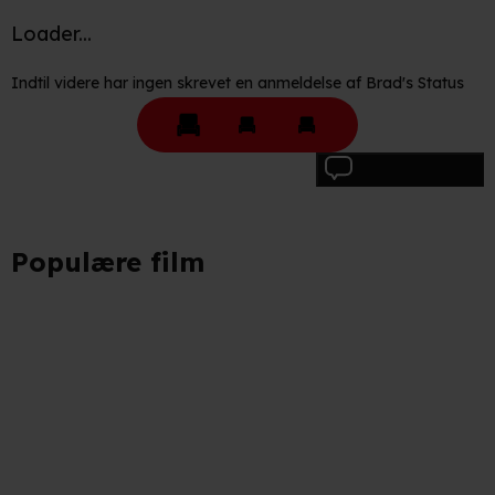
partnere.
Du kan læse mere om vores brug af cookies og
Loader...
behandling af dine personoplysninger i både vores
privatlivspolitik
og
cookiepolitik
.
Indtil videre har ingen skrevet en anmeldelse af Brad's Status
Skriv anmeldelse
Populære film