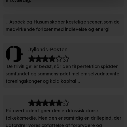
elskværdig.
Hvis du tillader det, vil vi også gerne:
... Aspöck og Husum skaber kostelige scener, som de
Indsamle præcise oplysninger om din placering, der
medvirkende forløser med indlevelse og energi.
kan være nøjagtig inden for få meter
Identificere din enhed baseret på en scanning af dens
unikke karakteristika (fingerprinting)
Jyllands-Posten
Du kan altid trække dit samtykke tilbage eller ændre
'De frivillige' er bedst, når den til perfektion spidder
indstillinger fra vores "Cookiedeklaration". Dine valg
samfundet og sammenstødet mellem selvudnævnte
anvendes på hele websitet.
foreningskonger og kold kapital ...
Vi bruger egne cookies og cookies fra tredjeparter til at
optimere dit besøg på vores hjemmeside. Det gør vi for
at sikre funktionalitet, generere statistik, huske dine
præferencer og til markedsføring.
På overfladen ligner den en klassisk dansk
folkekomedie. Men den er samtidig en drillepind, der
Når vi anvender cookies, behandler vi kortvarigt din IP-
udfordrer vores opfattelse af forbrydere og