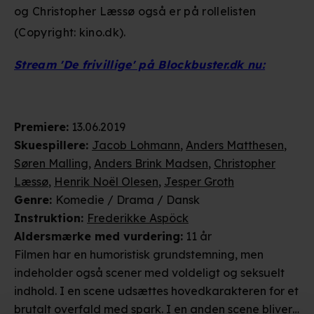
og Christopher Læssø også er på rollelisten
(Copyright: kino.dk).
Stream 'De frivillige' på Blockbuster.dk nu:
Premiere
:
13.06.2019
Skuespillere
:
Jacob Lohmann
,
Anders Matthesen
,
Søren Malling
,
Anders Brink Madsen
,
Christopher
Læssø
,
Henrik Noël Olesen
,
Jesper Groth
Genre
:
Komedie / Drama / Dansk
Instruktion
:
Frederikke Aspöck
Aldersmærke
med vurdering
:
11 år
Filmen har en humoristisk grundstemning, men
indeholder også scener med voldeligt og seksuelt
indhold. I en scene udsættes hovedkarakteren for et
brutalt overfald med spark. I en anden scene bliver