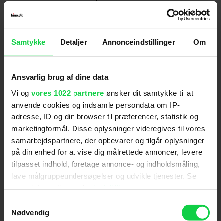
en person overfaldet og ligger livløs tilbage. I to
Distributør
:
SF Studios
scener ses en mand onanere og et par have sex.
Scenerne med vold og sex er imidlertid ikke
Samtykke
Detaljer
Annonceindstillinger
Om
udpenslede. Endvidere er filmen gennemgående
humoristisk fortalt. Det vurderes, at filmen kun vil
kunne virke skræmmende på de yngste i
Ansvarlig brug af dine data
aldersgruppen 7 til 11 år. Den får derfor en 11års
Vi og
vores 1022 partnere
ønsker dit samtykke til at
vurdering.
Anmeldelser fra medierne
anvende cookies og indsamle persondata om IP-
adresse, ID og din browser til præferencer, statistik og
(
6
)
marketingformål. Disse oplysninger videregives til vores
samarbejdspartnere, der opbevarer og tilgår oplysninger
på din enhed for at vise dig målrettede annoncer, levere
tilpasset indhold, foretage annonce- og indholdsmåling,
Berlingske
lave målgruppeundersøgelser og udvikle tjenester. Se
mere information under
indstillinger
og i vores
'De frivillige' er en klog komedie om samfundet, hvor
persondatapolitik. Du kan altid trække dit samtykke
Samtykkevalg
man kan mærke sine ikke altid lige klædelige
tilbage eller ændre indstillinger fra vores
Nødvendig