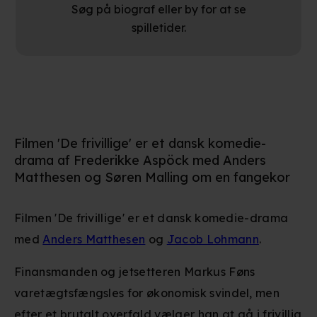
Søg på biograf eller by for at se
spilletider.
Filmen 'De frivillige' er et dansk komedie-
drama af Frederikke Aspöck med Anders
Matthesen og Søren Malling om en fangekor
Filmen 'De frivillige' er et dansk komedie-drama
med
Anders Matthesen
og
Jacob Lohmann
.
Finansmanden og jetsetteren Markus Føns
varetægtsfængsles for økonomisk svindel, men
efter et brutalt overfald vælger han at gå i frivillig