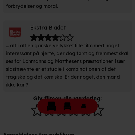
adresse. IP-adressen kan blive delt med vores
forbrydelser og moral.
partnere.
Du kan læse mere om vores brug af cookies og
behandling af dine personoplysninger i både vores
privatlivspolitik
og
cookiepolitik
.
Ekstra Bladet
... alt i alt en ganske vellykket lille film med noget
interessant på hjerte, der dog først og fremmest skal
ses for Lohmanns og Matthesens præstationer. Især
sidstnævnte er et studie i kombinationen af det
tragiske og det komiske. Er der noget, den mand
ikke kan?
Giv filmen din vurdering:
Anmeldelser fra publikum