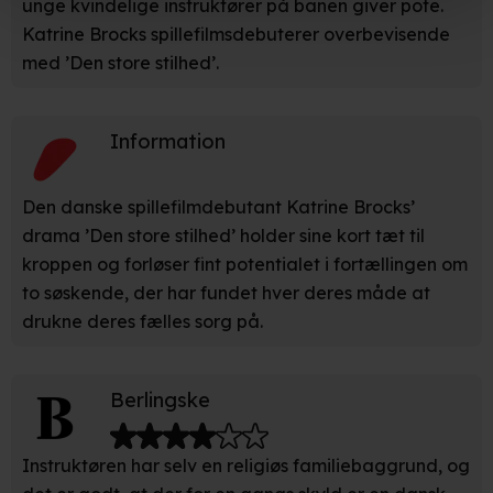
unge kvindelige instruktører på banen giver pote.
Katrine Brocks spillefilmsdebuterer overbevisende
Hvis du tillader det, vil vi også gerne:
med ’Den store stilhed’.
Indsamle præcise oplysninger om din placering, der
kan være nøjagtig inden for få meter
Information
Identificere din enhed baseret på en scanning af dens
unikke karakteristika (fingerprinting)
Den danske spillefilmdebutant Katrine Brocks’
Du kan altid trække dit samtykke tilbage eller ændre
drama ’Den store stilhed’ holder sine kort tæt til
indstillinger fra vores "Cookiedeklaration". Dine valg
kroppen og forløser fint potentialet i fortællingen om
anvendes på hele websitet.
to søskende, der har fundet hver deres måde at
drukne deres fælles sorg på.
Vi bruger egne cookies og cookies fra tredjeparter til at
optimere dit besøg på vores hjemmeside. Det gør vi for
at sikre funktionalitet, generere statistik, huske dine
Berlingske
præferencer og til markedsføring.
Når vi anvender cookies, behandler vi kortvarigt din IP-
Instruktøren har selv en religiøs familiebaggrund, og
adresse. IP-adressen kan blive delt med vores