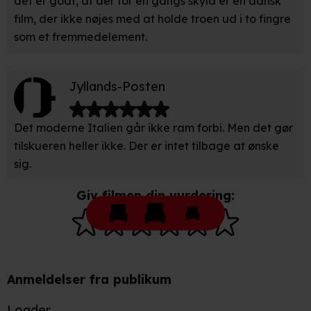
det er godt, at der for en gangs skyld er en dansk
partnere.
Du kan læse mere om vores brug af cookies og
film, der ikke nøjes med at holde troen ud i to fingre
behandling af dine personoplysninger i både vores
som et fremmedelement.
privatlivspolitik
og
cookiepolitik
.
Jyllands-Posten
Det moderne Italien går ikke ram forbi. Men det gør
tilskueren heller ikke. Der er intet tilbage at ønske
sig.
Giv filmen din vurdering:
Anmeldelser fra publikum
Loader...