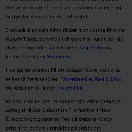
fra fortiden, og alt imens ceremonien nærmer sig
begynder Alma at miste fodfæstet.
I hovedrollen som Alma finder man norske Kristine
Kujath Thorp, som man tidligere har kunne se i de
danske biografer med filmene
Ninjababy
og
katastrofefilmen
Nordsøen
.
Hun spiller overfor Elliott Crosset Hove, som bl.a.
er kendt for sine roller i
Vinterbrødre
,
Kød & Blod
og Afdeling Q-filmen
Journal 64
.
Filmen, som er Katrine Brocks' spillefilmsdebut, er
udtaget til San Sebastián Filmfestival i New
Directors-programmet. Tea Lindeburg vandt
prisen for bedste instruktør på sidste års