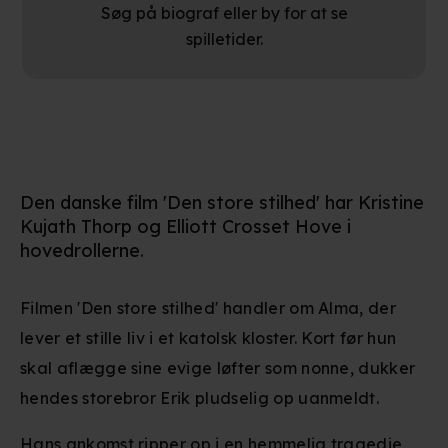
Søg på biograf eller by for at se
spilletider.
Den danske film 'Den store stilhed' har Kristine
Kujath Thorp og Elliott Crosset Hove i
hovedrollerne.
Filmen 'Den store stilhed' handler om Alma, der
lever et stille liv i et katolsk kloster. Kort før hun
skal aflægge sine evige løfter som nonne, dukker
hendes storebror Erik pludselig op uanmeldt.
Hans ankomst ripper op i en hemmelig tragedie