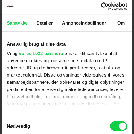
film, der generelt er fortalt i et roligt tempo og ikke
er blodigt udpenslet, vurderes det, at filmen kun vil
virke skræmmende på børn under 11 år.
Samtykke
Detaljer
Annonceindstillinger
Om
Anmeldelser fra medierne
Ansvarlig brug af dine data
Vi og
vores 1022 partnere
ønsker dit samtykke til at
(
5
)
anvende cookies og indsamle persondata om IP-
adresse, ID og din browser til præferencer, statistik og
marketingformål. Disse oplysninger videregives til vores
Soundvenue
samarbejdspartnere, der opbevarer og tilgår oplysninger
på din enhed for at vise dig målrettede annoncer, levere
tilpasset indhold, foretage annonce- og indholdsmåling,
Med en velkomponeret billedside, indfølende
lave målgruppeundersøgelser og udvikle tjenester. Se
skuespilpræstationer og en fortælling om det
mere information under
indstillinger
og i vores
fejlbarlige i mennesket har Katrine Brocks begået en
persondatapolitik. Du kan altid trække dit samtykke
Samtykkevalg
mere end overbevisende debut.
tilbage eller ændre indstillinger fra vores
Nødvendig
"Cookiedeklaration", eller ved at trykke på "Privacy