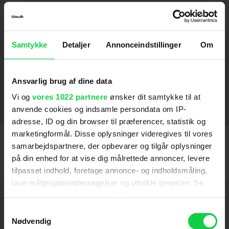
Ønskebarn
2022
Krysantemum
2022
Samtykke
Detaljer
Annonceindstillinger
Om
Rose
2022
Lille sommerfugl
Christian IV - Den sidste rejse
Den tid på året
De standhaftige
Sandheden om mænd
Gaven
Lad de små børn...
Små ulykker
Italiensk for begyndere (2000)
2008
2002
2018
2016
2021
2004
2010
2018
2000
SE FLERE
Ansvarlig brug af dine data
Vi og
vores 1022 partnere
ønsker dit samtykke til at
Stemmer
anvende cookies og indsamle persondata om IP-
adresse, ID og din browser til præferencer, statistik og
Gummi T
2012
marketingformål. Disse oplysninger videregives til vores
samarbejdspartnere, der opbevarer og tilgår oplysninger
på din enhed for at vise dig målrettede annoncer, levere
tilpasset indhold, foretage annonce- og indholdsmåling,
lave målgruppeundersøgelser og udvikle tjenester. Se
mere information under
indstillinger
og i vores
Hold dig opdateret
persondatapolitik. Du kan altid trække dit samtykke
Samtykkevalg
tilbage eller ændre indstillinger fra vores
Nødvendig