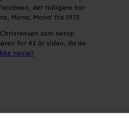
acobsen, der tidligere har
na, Mona, Mona' fra 1975.
r Christensen som netop
ren for 42 år siden, da de
ukke navle?
erne