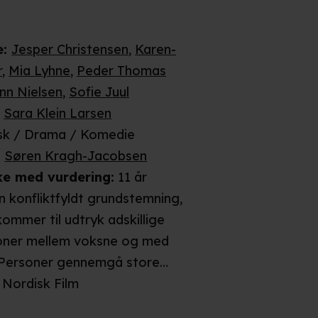
e
:
Jesper Christensen
,
Karen-
r
,
Mia Lyhne
,
Peder Thomas
inn Nielsen
,
Sofie Juul
,
Sara Klein Larsen
sk / Drama / Komedie
:
Søren Kragh-Jacobsen
ke
med vurdering
:
11 år
n konfliktfyldt grundstemning,
kommer til udtryk adskillige
oner mellem voksne og med
 Personer gennemgå store
kriser, bryder sammen og udviser
Nordisk Film
 adfærd. I enkelte scener slår