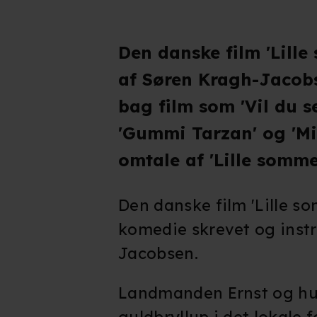
Den danske film 'Lille
af Søren Kragh-Jacobs
bag film som 'Vil du s
'Gummi Tarzan' og 'Mi
omtale af 'Lille sommer
Den danske film 'Lille s
komedie skrevet og inst
Jacobsen.
Landmanden Ernst og hus
guldbryllup i det lokale