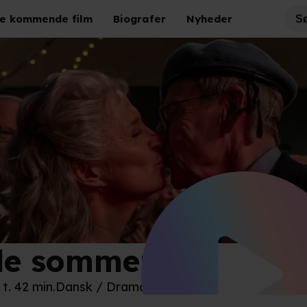
e kommende film
Biografer
Nyheder
lle sommerfugl
disk Film
 t. 42 min.
Dansk / Drama / Komedie