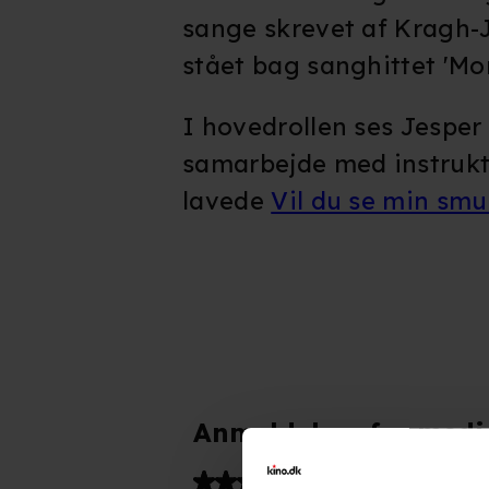
sange skrevet af Kragh-J
stået bag sanghittet 'Mo
I hovedrollen ses Jespe
samarbejde med instruktø
lavede
Vil du se min sm
Anmeldelser fra medi
(
7
)