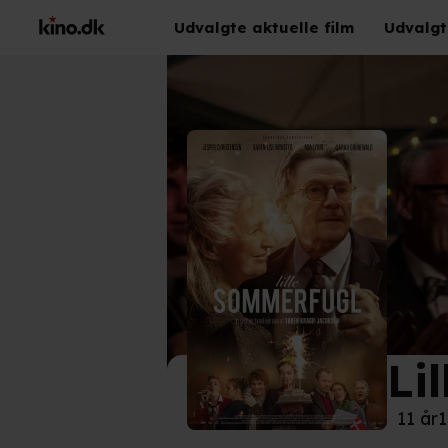
Udvalgte aktuelle film
Udvalgt
Li
©
Nor
11 år
1