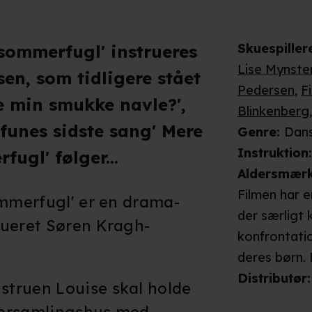
Skuespiller
 sommerfugl' instrueres
Lise Mynste
en, som tidligere stået
Pedersen
,
F
e min smukke navle?',
Blinkenberg
funes sidste sang' Mere
Genre
:
Dan
Instruktion
fugl' følger...
Aldersmær
Filmen har e
ommerfugl' er en drama-
der særligt 
rueret Søren Kragh-
konfrontati
deres børn.
personlige 
Distributør
:
truen Louise skal holde
selvskadende
 forsamlingshus med