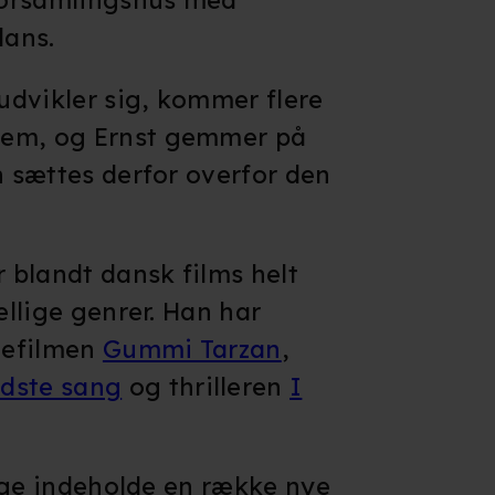
karakterer p
dans.
voldsomme g
filmen også 
dvikler sig, kommer flere
at filmen k
rem, og Ernst gemmer på
under 11 år.
n sættes derfor overfor den
 blandt dansk films helt
ellige genrer. Han har
liefilmen
Gummi Tarzan
,
idste sang
og thrilleren
I
llige indeholde en række nye