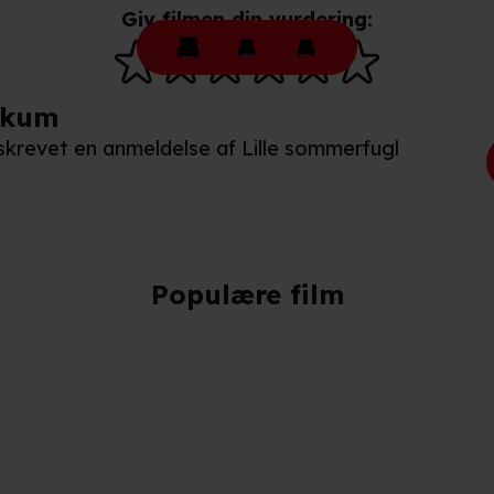
Giv filmen din vurdering:
ikum
n skrevet en anmeldelse af Lille sommerfugl
Populære film