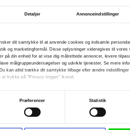
Detaljer
Annonceindstillinger
Jyllands-Post
i Søren Kragh-Jacobsens
Søren Kragh-Jacobsen, der
sker dit samtykke til at anvende cookies og indsamle personda
, hvor man desværre
vedkommende humanisme, 
istik og marketingformål. Disse oplysninger videregives til vore
per Christensens stædige
filmen forsøger at udstill
er på din enhed for at vise dig målrettede annoncer, levere tilpas
uden den tiltænkte nuancer
 lave målgruppeundersøgelser og udvikle tjenester. Se mere inf
Du kan altid trække dit samtykke tilbage eller ændre indstillinger
 at trykke på "Privacy trigger" ikonet.
Berlingske
så gerne:
Søren Kragh-Jacobsen
lassiske temaer sammen.
sninger om din placering, der kan være nøjagtig inden for få me
Filmen indleder lovende, 
Præferencer
Statistik
 baseret på en scanning af dens unikke karakteristika (fingerprin
 festhumør.
frem, går troværdighed og
ebsitet.
 anvende cookies og indsamle persondata om IP-adresse, ID og di
Her er drama, komik, exce