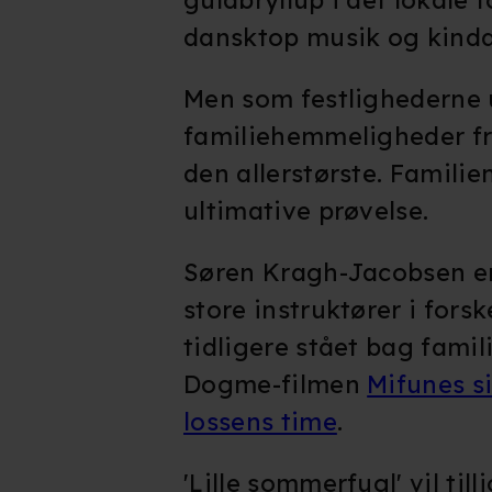
dansktop musik og kind
Men som festlighederne u
familiehemmeligheder f
den allerstørste. Familie
ultimative prøvelse.
Søren Kragh-Jacobsen er
store instruktører i forsk
tidligere stået bag fami
Dogme-filmen
Mifunes s
lossens time
.
'Lille sommerfugl' vil ti