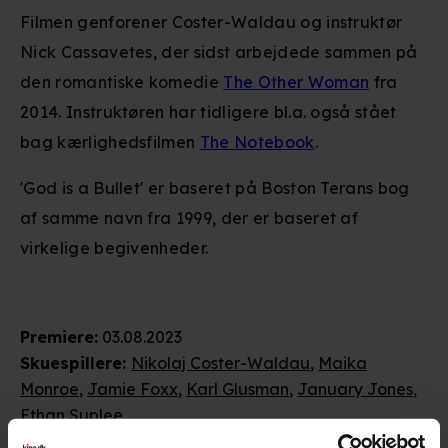
Filmen genforener Coster-Waldau og instruktør
Nick Cassavetes, der sidst arbejdede sammen på
den romantiske komedie
The Other Woman
fra
2014. Instruktøren har tidligere bl.a. også stået
bag kærlighedsfilmen
The Notebook
.
'God is a Bullet' er baseret på Boston Terans bog
af samme navn fra 1999, der er baseret af
virkelige begivenheder.
Premiere
:
03.08.2023
Skuespillere
:
Nikolaj Coster-Waldau
,
Maika
Monroe
,
Jamie Foxx
,
Karl Glusman
,
January Jones
,
Ethan Suplee
Genre
:
Action / Thriller / Krimi