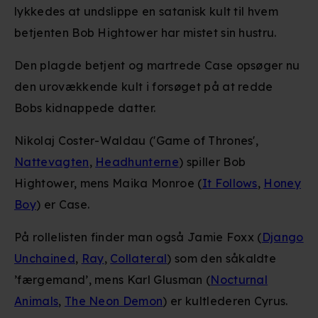
lykkedes at undslippe en satanisk kult til hvem
betjenten Bob Hightower har mistet sin hustru.
Den plagde betjent og martrede Case opsøger nu
den urovækkende kult i forsøget på at redde
Bobs kidnappede datter.
Nikolaj Coster-Waldau ('Game of Thrones',
Nattevagten
,
Headhunterne
) spiller Bob
Hightower, mens Maika Monroe (
It Follows
,
Honey
Boy
) er Case.
På rollelisten finder man også Jamie Foxx (
Django
Unchained
,
Ray
,
Collateral
) som den såkaldte
’færgemand’, mens Karl Glusman (
Nocturnal
Animals
,
The Neon Demon
) er kultlederen Cyrus.