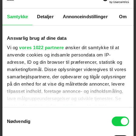
Instruktion
:
Nick Cassavetes
Manus
:
Boston Teran
Samtykke
Detaljer
Annonceindstillinger
Om
Nationalitet
:
Mexico
Aldersmærke
med vurdering
:
15 år
Filmen er ikke aldersvurderet af Medierådet for
Ansvarlig brug af dine data
Børn og Unge og den har derfor fået tildelt
Vi og
vores 1022 partnere
ønsker dit samtykke til at
aldersmærket 'Tilladt for børn fra 15 år'.
anvende cookies og indsamle persondata om IP-
Produktionsår
:
2023
adresse, ID og din browser til præferencer, statistik og
Distributør
:
Mis. Label
marketingformål. Disse oplysninger videregives til vores
samarbejdspartnere, der opbevarer og tilgår oplysninger
på din enhed for at vise dig målrettede annoncer, levere
tilpasset indhold, foretage annonce- og indholdsmåling,
lave målgruppeundersøgelser og udvikle tjenester. Se
mere information under
indstillinger
og i vores
persondatapolitik. Du kan altid trække dit samtykke
Samtykkevalg
tilbage eller ændre indstillinger fra vores
Nødvendig
Anmeldelser fra medierne
"Cookiedeklaration", eller ved at trykke på "Privacy
trigger" ikonet.