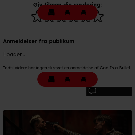
Giv filmen din vurdering:
behandling af dine personoplysninger i både vores
privatlivspolitik
og
cookiepolitik
.
Anmeldelser fra publikum
Loader...
Indtil videre har ingen skrevet en anmeldelse af God Is a Bullet
Skriv anmeldelse