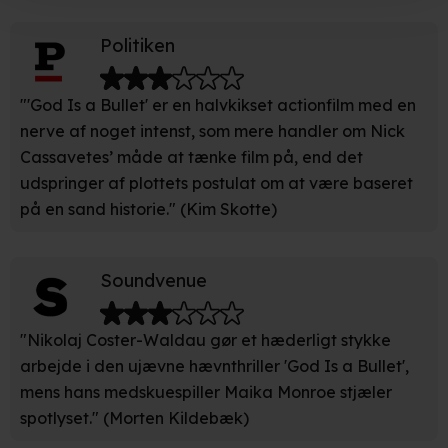
Hvis du tillader det, vil vi også gerne:
Politiken
Indsamle præcise oplysninger om din placering, der
kan være nøjagtig inden for få meter
"'God Is a Bullet' er en halvkikset actionfilm med en
Identificere din enhed baseret på en scanning af dens
nerve af noget intenst, som mere handler om Nick
unikke karakteristika (fingerprinting)
Cassavetes’ måde at tænke film på, end det
Du kan altid trække dit samtykke tilbage eller ændre
udspringer af plottets postulat om at være baseret
indstillinger fra vores "Cookiedeklaration". Dine valg
på en sand historie." (Kim Skotte)
anvendes på hele websitet.
Vi bruger egne cookies og cookies fra tredjeparter til at
Soundvenue
optimere dit besøg på vores hjemmeside. Det gør vi for
at sikre funktionalitet, generere statistik, huske dine
"Nikolaj Coster-Waldau gør et hæderligt stykke
præferencer og til markedsføring.
arbejde i den ujævne hævnthriller 'God Is a Bullet',
mens hans medskuespiller Maika Monroe stjæler
Når vi anvender cookies, behandler vi kortvarigt din IP-
spotlyset." (Morten Kildebæk)
adresse. IP-adressen kan blive delt med vores
partnere.
Du kan læse mere om vores brug af cookies og