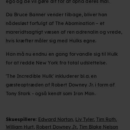
ego og de vil gøre alt for at opnå deres mål.
Da Bruce Banner vender tilbage, bliver han
nådesløst forfulgt af The Abomination – et
mareridtsagtigt væsen af ren adrenalin og vrede,
hvis kræfter måler sig med Hulks egne.
Han må nu endnu en gang forvandle sig til Hulk
for at redde New York fra total udslettelse.
'The Incredible Hulk' inkluderer bl.a. en
gæsteoptræden af Robert Downey Jr. i form af
Tony Stark - også kendt som Iron Man.
Skuespillere
:
Edward Norton
,
Liv Tyler
,
Tim Roth
,
William Hurt
,
Robert Downey Jr.
,
Tim Blake Nelson