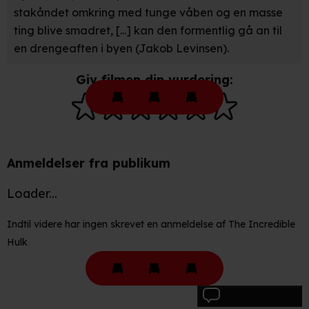
optimere dit besøg på vores hjemmeside. Det gør vi for
stakåndet omkring med tunge våben og en masse
at sikre funktionalitet, generere statistik, huske dine
ting blive smadret, [...] kan den formentlig gå an til
præferencer og til markedsføring.
en drengeaften i byen (Jakob Levinsen).
Når vi anvender cookies, behandler vi kortvarigt din IP-
Giv filmen din vurdering:
adresse. IP-adressen kan blive delt med vores
partnere.
Du kan læse mere om vores brug af cookies og
behandling af dine personoplysninger i både vores
privatlivspolitik
og
cookiepolitik
.
Anmeldelser fra publikum
Loader...
Indtil videre har ingen skrevet en anmeldelse af The Incredible
Hulk
Skriv anmeldelse