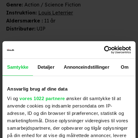
Genre
:
Action / Science Fiction
Instruktion
:
Louis Leterrier
Aldersmærke
:
11 år
Distributør
:
UIP
Samtykke
Detaljer
Annonceindstillinger
Om
Anmeldelser fra medierne
Ansvarlig brug af dine data
Vi og
vores 1022 partnere
ønsker dit samtykke til at
(
5
)
anvende cookies og indsamle persondata om IP-
adresse, ID og din browser til præferencer, statistik og
marketingformål. Disse oplysninger videregives til vores
Ekstra Bladet
samarbejdspartnere, der opbevarer og tilgår oplysninger
på din enhed for at vise dig målrettede annoncer, levere