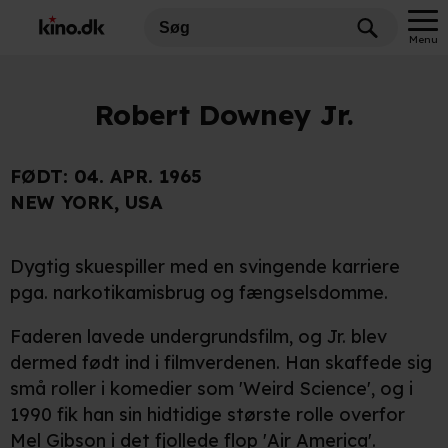
Menu
Robert Downey Jr.
FØDT:
04. APR. 1965
NEW YORK, USA
Dygtig skuespiller med en svingende karriere
pga. narkotikamisbrug og fængselsdomme.
Faderen lavede undergrundsfilm, og Jr. blev
dermed født ind i filmverdenen. Han skaffede sig
små roller i komedier som 'Weird Science', og i
1990 fik han sin hidtidige største rolle overfor
Mel Gibson
i det fjollede flop 'Air America'.