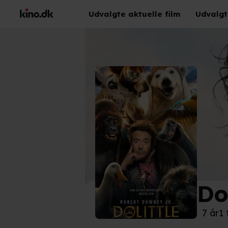
Udvalgte aktuelle film
Udvalgt
Dol
©
UIP
7 år
1 