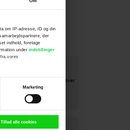
Om
ta om IP-adresse, ID og din
s samarbejdspartnere, der
set indhold, foretage
ormation under
indstillinger
 fra vores
en
r så tumpet, at man lynhurtigt bliver
ter
Marketing
ting)
n browser til statistik og
g tilgår oplysninger på din
Tillad alle cookies
oldsmåling, lave