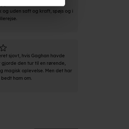
persondatapolitik.
og uden saft og kraft, spøjs og i
lerejse.
n". Dine valg anvendes på
et sjovt, hvis Gaghan havde
 gjorde den tur til en rørende,
 magisk oplevelse. Men det har
e. Det gør vi for at sikre
e bedt ham om.
med vores partnere.
Du kan
litik
og
cookiepolitik
.