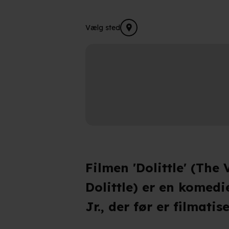
Vælg sted
Filmen 'Dolittle' (The
Dolittle) er en komed
Jr., der før er filmat