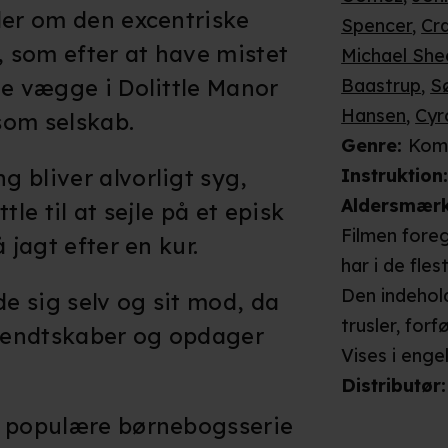
ler om den excentriske
Spencer
,
Cr
, som efter at have mistet
Michael She
je vægge i Dolittle Manor
Baastrup
,
S
Hansen
,
Cyr
som selskab.
Genre
:
Kome
 bliver alvorligt syg,
Instruktion
Aldersmær
tle til at sejle på et episk
Filmen foreg
 jagt efter en kur.
har i de fle
Den indeho
 sig selv og sit mod, da
trusler, forf
kendtskaber og opdager
skyderier og
Vises i
enge
forfølges o
Distributør
:
fjendtligt s
n populære børnebogsserie
er i livsfare