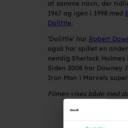
af samme navn, der tidlig
1967 og igen i 1998 med
Dolittle
.
'Dolittle' har
Robert Down
også har spillet en anden
nemlig Sherlock Holmes i 
Siden 2008 har Downey J
Iron Man i Marvels super
Filmen vises både med da