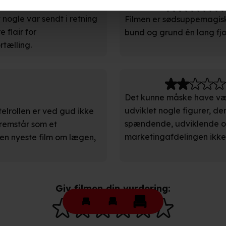
ladende har været til
ruppeindsigt. Se mere information under indstillinger og i vores 
nogle var sendt i retning
Filmen er sødsuppemagisk 
 flair for
bund og grund én lang fjol
så gerne:
tælling.
ger om din placering, der kan være nøjagtig inden for få meter
eret på en scanning af dens unikke karakteristika (fingerprinting)
kke tilbage eller ændre indstillinger fra vores "Cookiedeklaratio
Det kunne måske have vær
udviklet nogle figurer, der
itelrollen er ved gud ikke
spændende, udviklende og
fremstår som et
kies fra tredjeparter til at optimere dit besøg på vores hjemmesid
marketingafdelingen ikk
n nyeste film om lægen,
stik, huske dine præferencer og til markedsføring.
andler vi kortvarigt din IP-adresse. IP-adressen kan blive delt 
kies og behandling af dine personoplysninger i både vores
privatlivspo
Giv filmen din vurdering: