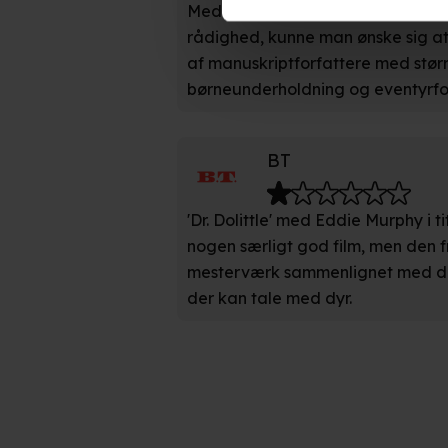
Med de mange penge, der tilsyne
produktudvikling og opnå målg
rådighed, kunne man ønske sig at 
af manuskriptforfattere med større
Hvis du tillader det, vil vi og
børneunderholdning og eventyrfor
Indsamle præcise oplysnin
Identificere din enhed bas
BT
Du kan altid trække dit samty
hele websitet.
'Dr. Dolittle' med Eddie Murphy i t
nogen særligt god film, men den 
Vi bruger egne cookies og coo
mesterværk sammenlignet med de
funktionalitet, generere stati
der kan tale med dyr.
Når vi anvender cookies, beh
læse mere om vores brug af coo