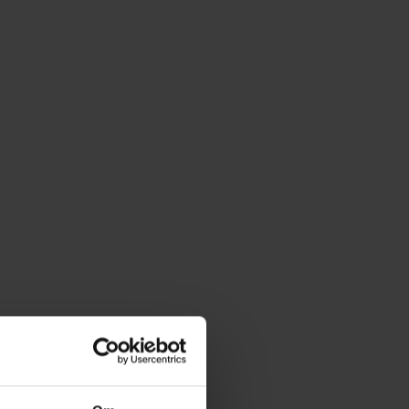
aktererne angrebet af en stor
ende ildspydende drage, der
 tilintetgøre dem. Scenerne er
arighed og hurtigt forløses
a "de gode" er stærke og
ige og ingen aktører kommer
 skade, vurderes filmen til kun at
 skræmmende på børn under 7 år.