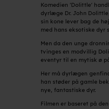
Komedien 'Dolittle' hand
dyrlæge Dr. John Dolittle
sin kone lever bag de hø
med hans eksotiske dyr 
Men da den unge dronning
tvinges en modvillig Dolit
eventyr til en mytisk ø på
Her må dyrlægen genfinde
han støder på gamle be
nye, fantastiske dyr.
Filmen er baseret på de