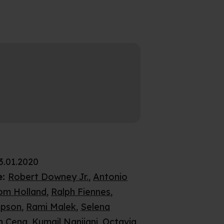
3.01.2020
e
:
Robert Downey Jr.
,
Antonio
om Holland
,
Ralph Fiennes
,
pson
,
Rami Malek
,
Selena
n Cena
,
Kumail Nanjiani
,
Octavia