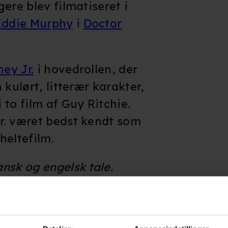
ere blev filmatiseret i
af hovedkar
Eddie Murphy
i
Doctor
frygtindgyd
truer med at
af kortere v
ey Jr.
i hovedrollen, der
positivt. D
 kulørt, litterær karakter,
handlekraft
to film af Guy Ritchie.
alvorligt til
r. været bedst kendt som
kunne virke
heltefilm.
nsk og engelsk tale.