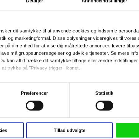
Detaljer
Annonceindstillinger
erne
sker dit samtykke til at anvende cookies og indsamle personda
istik og marketingformål. Disse oplysninger videregives til vore
er på din enhed for at vise dig målrettede annoncer, levere tilpas
 lave målgruppeundersøgelser og udvikle tjenester. Se mere inf
Du kan altid trække dit samtykke tilbage eller ændre indstillinger
Jyllands-Post
 at trykke på "Privacy trigger" ikonet.
ntyr, men dette smadres så
så gerne:
 overforbrug af
... præmissen i 'Dolittle' e
sninger om din placering, der kan være nøjagtig inden for få me
Præferencer
Statistik
g overflødige effekter,
hægtet af.
 baseret på en scanning af dens unikke karakteristika (fingerprin
kuespillere til at
ebsitet.
blot at blive bemærket.
 anvende cookies og indsamle persondata om IP-adresse, ID og di
ninger videregives til vores samarbejdspartnere, der opbevarer o
ies
Tillad udvalgte
Berlingske
ede annoncer, levere tilpasset indhold, foretage annonce- og indh