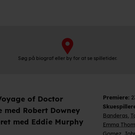
Søg på biograf eller by for at se spilletider.
Premiere
:
2
 Voyage of Doctor
Skuespiller
ie med Robert Downey
Banderas
,
T
iseret med Eddie Murphy
Emma Thom
Gomez
,
Joh