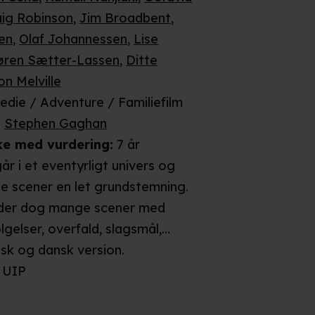
aig Robinson
,
Jim Broadbent
,
en
,
Olaf Johannessen
,
Lise
øren Sætter-Lassen
,
Ditte
on Melville
die / Adventure / Familiefilm
:
Stephen Gaghan
ke
med vurdering
:
7 år
år i et eventyrligt univers og
ste scener en let grundstemning.
lder dog mange scener med
ølgelser, overfald, slagsmål,
 eksplosioner. I en scene fx
lsk og dansk
version
.
g beskydes "de godes" skib af et
UIP
kib og en af hovedkaraktererne
. I en anden scene fx bliver flere