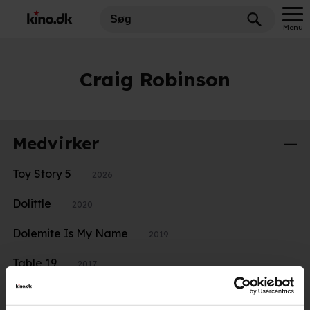
Menu
Craig Robinson
Medvirker
Toy Story 5
2026
Dolittle
2020
Dolemite Is My Name
2019
Table 19
2017
Sausage Party
2016