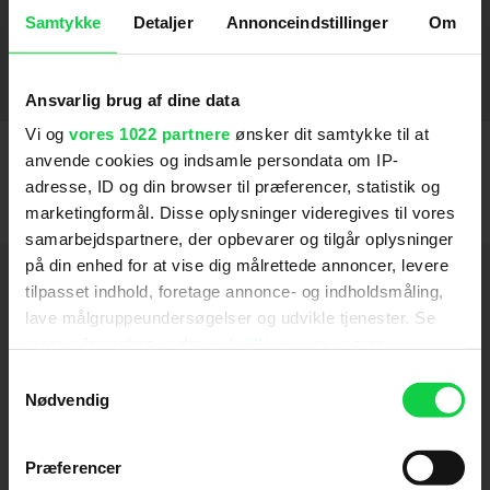
This Is the End
Zack and Miri Make a Porno
2013
2009
SE FLERE
Samtykke
Detaljer
Annonceindstillinger
Om
Stemmer
Ansvarlig brug af dine data
Bad Guys 2 - De er super barske
Vi og
vores 1022 partnere
ønsker dit samtykke til at
2025
anvende cookies og indsamle persondata om IP-
Bad Guys - De er super barske
2022
adresse, ID og din browser til præferencer, statistik og
marketingformål. Disse oplysninger videregives til vores
samarbejdspartnere, der opbevarer og tilgår oplysninger
på din enhed for at vise dig målrettede annoncer, levere
Hold dig opdateret
tilpasset indhold, foretage annonce- og indholdsmåling,
lave målgruppeundersøgelser og udvikle tjenester. Se
Send
mere information under
indstillinger
og i vores
persondatapolitik. Du kan altid trække dit samtykke
Samtykkevalg
tilbage eller ændre indstillinger fra vores
Nødvendig
Ved tilmelding accepterer jeg samtidig
"Cookiedeklaration", eller ved at trykke på "Privacy
Kino.dks
Markedsføringssamtykke
trigger" ikonet.
Præferencer