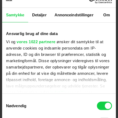
en ny dansk film, der desværre samtidig overser, at
tillid også er en grundingrediens i alle andre film.
Samtykke
Detaljer
Annonceindstillinger
Om
Filmmagasinet Ekko
Ansvarlig brug af dine data
Vi og
vores 1022 partnere
ønsker dit samtykke til at
Man kunne nogle gange ønske, at historierne fik lov
anvende cookies og indsamle persondata om IP-
at udfolde sig mere vildt og uhæmmet og gøre
adresse, ID og din browser til præferencer, statistik og
oprør mod den lidt høflige udforskning af
marketingformål. Disse oplysninger videregives til vores
tillidstematikken. Med historien og skuespillet i front
samarbejdspartnere, der opbevarer og tilgår oplysninger
er det næsten uundgåeligt, at nogle historier er
på din enhed for at vise dig målrettede annoncer, levere
mere fængende og velspillede end andre.
tilpasset indhold, foretage annonce- og indholdsmåling,
lave målgruppeundersøgelser og udvikle tjenester. Se
mere information under
indstillinger
og i vores
Soundvenue
persondatapolitik. Du kan altid trække dit samtykke
Samtykkevalg
tilbage eller ændre indstillinger fra vores
Nødvendig
"Cookiedeklaration", eller ved at trykke på "Privacy
'Ingen kender dagen' gør ikke lige så stort indtryk
trigger" ikonet.