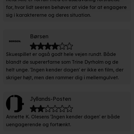
Hvis du tillader det, vil vi også gerne:
for, hvor lidt seeren behøver at vide for at engagere
sig i karaktererne og deres situation.
Indsamle præcise oplysninger om din placering, der
kan være nøjagtig inden for få meter
Identificere din enhed baseret på en scanning af dens
Børsen
unikke karakteristika (fingerprinting)
Skuespillet er også godt hele vejen rundt. Både
Du kan altid trække dit samtykke tilbage eller ændre
blandt de supererfarne som Trine Dyrholm og de
indstillinger fra vores "Cookiedeklaration". Dine valg
anvendes på hele websitet.
helt unge. 'Ingen kender dagen' er ikke en film, der
skriger højt, men den rammer dig i mellemgulvet.
Vi bruger egne cookies og cookies fra tredjeparter til at
optimere dit besøg på vores hjemmeside. Det gør vi for
at sikre funktionalitet, generere statistik, huske dine
Jyllands-Posten
præferencer og til markedsføring.
Annette K. Olesens 'Ingen kender dagen' er både
Når vi anvender cookies, behandler vi kortvarigt din IP-
uengagerende og fortænkt.
adresse. IP-adressen kan blive delt med vores
partnere.
Du kan læse mere om vores brug af cookies og