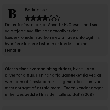
behandling af dine personoplysninger i både vores
Berlingske
privatlivspolitik
og
cookiepolitik
.
Det er forfriskende, at Annette K. Olesen med sin
veldrejede nye film har genoplivet den
hæderkronede tradition med at lave antologifilm,
hvor flere kortere historier er kædet sammen
tematisk.
Olesen viser, hvordan alting skrider, hvis tilliden
bliver for diffus. Hun har altid udmærket sig ved at
være den af filmskaberne i sin generation, som var
mest optaget af at tale moral. 'Ingen kender dagen'
er hendes bedste film siden 'Lille soldat' (2008).