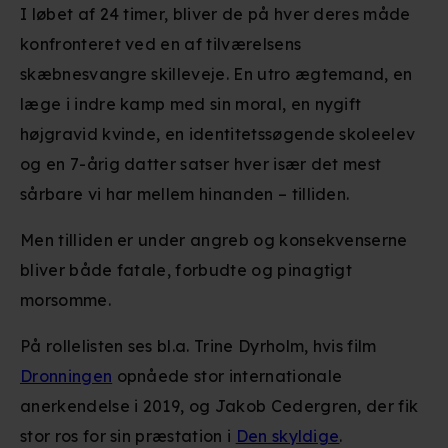
I løbet af 24 timer, bliver de på hver deres måde
konfronteret ved en af tilværelsens
skæbnesvangre skilleveje. En utro ægtemand, en
læge i indre kamp med sin moral, en nygift
højgravid kvinde, en identitetssøgende skoleelev
og en 7-årig datter satser hver især det mest
sårbare vi har mellem hinanden – tilliden.
Men tilliden er under angreb og konsekvenserne
bliver både fatale, forbudte og pinagtigt
morsomme.
På rollelisten ses bl.a. Trine Dyrholm, hvis film
Dronningen
opnåede stor internationale
anerkendelse i 2019, og Jakob Cedergren, der fik
stor ros for sin præstation i
Den skyldige
.