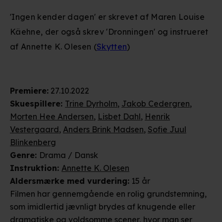
'Ingen kender dagen' er skrevet af Maren Louise
Käehne, der også skrev 'Dronningen' og instrueret
af Annette K. Olesen (
Skytten
)
Premiere
:
27.10.2022
Skuespillere
:
Trine Dyrholm
,
Jakob Cedergren
,
Morten Hee Andersen
,
Lisbet Dahl
,
Henrik
Vestergaard
,
Anders Brink Madsen
,
Sofie Juul
Blinkenberg
Genre
:
Drama / Dansk
Instruktion
:
Annette K. Olesen
Aldersmærke
med vurdering
:
15 år
Filmen har gennemgående en rolig grundstemning,
som imidlertid jævnligt brydes af knugende eller
dramatiske og voldsomme scener, hvor man ser