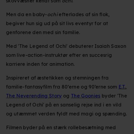
skovvæsner kendt som
ochi
.
Men da en baby-
ochi
efterlades af sin flok,
begiver hun sig ud på sit livs eventyr for at
genforene den med sin familie.
Med 'The Legend of Ochi' debuterer Isaiah Saxon
som live-action-instruktør efter en succesrig
karriere inden for animation.
Inspireret af æstetikken og stemningen fra
familie-fantasyfilm fra 80’erne og 90’erne som
E.T.
,
The Neverending Story
og
The Goonies
byder 'The
Legend of Ochi' på en sanselig rejse ind i en vild
og utæmmet verden fyldt med magi og spænding.
Filmen byder på en stærk rollebesætning med