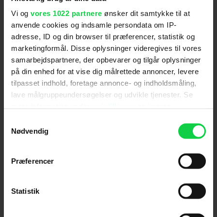
magisk univers og da der også er rolige og
Vi og
vores 1022 partnere
ønsker dit samtykke til at
venskabelige scener, vurderes filmen kun at kunne
anvende cookies og indsamle persondata om IP-
virke skræmmende på børn under 11 år.
adresse, ID og din browser til præferencer, statistik og
marketingformål. Disse oplysninger videregives til vores
samarbejdspartnere, der opbevarer og tilgår oplysninger
på din enhed for at vise dig målrettede annoncer, levere
Anmeldelser fra medierne
tilpasset indhold, foretage annonce- og indholdsmåling,
lave målgruppeundersøgelser og udvikle tjenester. Se
(
4
)
mere information under
indstillinger
og i vores
persondatapolitik. Du kan altid trække dit samtykke
Samtykkevalg
tilbage eller ændre indstillinger fra vores
Nødvendig
Alt for damerne
"Cookiedeklaration", eller ved at trykke på "Privacy
trigger" ikonet.
Præferencer
"Denne første familiefilm fra indie-filmselskabet A24
Hvis du tillader det, vil vi også gerne:
står flot i en fortælleglad flok med et skævt blik på
Indsamle præcise oplysninger om din placering,
Statistik
verden og kunstneriske ambitioner." (Stephanie
der kan være nøjagtig inden for få meter
Caruana)
Identificere din enhed baseret på en scanning af