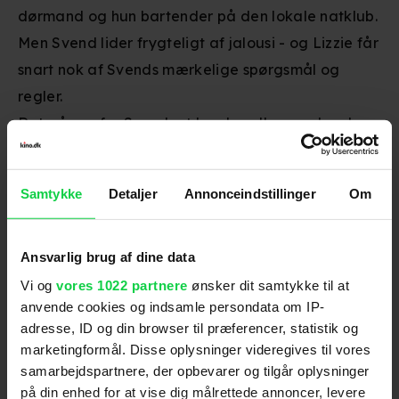
dørmand og hun bartender på den lokale natklub.
Men Svend lider frygteligt af jalousi - og Lizzie får
snart nok af Svends mærkelige spørgsmål og
regler.
Det går op for Svend, at han handler som han har
lært det af sin far. Der er ikke nogen anden udvej
for Svend end det store brud, eller den ultimative
Samtykke
Detaljer
Annonceindstillinger
Om
tilgivelse, hvis Lizzie og han skal have en chance.
Ansvarlig brug af dine data
Skuespillere
:
Iben Hjejle
,
Nikolaj Coster-Waldau
Vi og
vores 1022 partnere
ønsker dit samtykke til at
Genre
:
Drama
anvende cookies og indsamle persondata om IP-
Instruktion
:
Jesper W. Nielsen
adresse, ID og din browser til præferencer, statistik og
marketingformål. Disse oplysninger videregives til vores
Aldersmærke
:
15 år
samarbejdspartnere, der opbevarer og tilgår oplysninger
på din enhed for at vise dig målrettede annoncer, levere