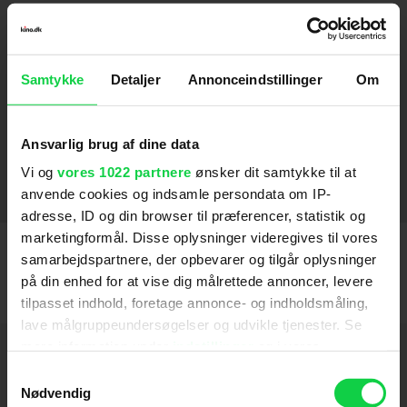
Klovn Forever
2015
Rosa Morena
2011
Samtykke
Detaljer
Annonceindstillinger
Om
Klovn: The Movie
2010
Modstand
Cheri
Flugten
Rejsen til Saturn
Bee Movie - dansk tale
Direktøren for det hele
Skyllet væk (Flushed away) - engelsk tale
Strings
Inkasso
Manden Bag Døren
Skagerrak
Gamle Mænd I Nye Biler
Blinkende lygter
High Fidelity
Mifunes sidste sang (1999)
Portland (1996)
2009
2005
2009
2004
2009
2003
2000
1969
2008
2000
2003
2006
2007
2002
1969
2006
SE FLERE
Ansvarlig brug af dine data
Vi og
vores 1022 partnere
ønsker dit samtykke til at
Stemmer
anvende cookies og indsamle persondata om IP-
adresse, ID og din browser til præferencer, statistik og
Mugge og Super Happy
2025
marketingformål. Disse oplysninger videregives til vores
samarbejdspartnere, der opbevarer og tilgår oplysninger
Shabholm
2023
på din enhed for at vise dig målrettede annoncer, levere
tilpasset indhold, foretage annonce- og indholdsmåling,
Mugge & hans mærkelige hjerne
2022
lave målgruppeundersøgelser og udvikle tjenester. Se
mere information under
indstillinger
og i vores
Mugge & vejfesten
Hold dig opdateret
2019
persondatapolitik. Du kan altid trække dit samtykke
Samtykkevalg
Angry Birds 2 - filmen
tilbage eller ændre indstillinger fra vores
2019
Nødvendig