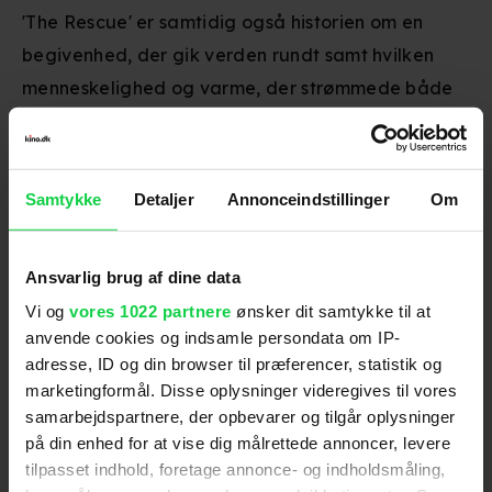
'The Rescue' er samtidig også historien om en
begivenhed, der gik verden rundt samt hvilken
menneskelighed og varme, der strømmede både
de fangede og redningsarbejderne i møde.
Filmen er lavet af folkene bag klatre-
Samtykke
Detaljer
Annonceindstillinger
Om
dokumentaeren
Free Solo
, der vandt en Oscar for
Bedste dokumentarfilm. En kategori, der tidligere
Ansvarlig brug af dine data
har taget favntag med naturen på forskellig vis.
Vi og
vores 1022 partnere
ønsker dit samtykke til at
Bl.a. med vinderfilm som
The Cove
,
En ubekvem
anvende cookies og indsamle persondata om IP-
sandhed
og
Pingvinmarchen
.
adresse, ID og din browser til præferencer, statistik og
marketingformål. Disse oplysninger videregives til vores
samarbejdspartnere, der opbevarer og tilgår oplysninger
på din enhed for at vise dig målrettede annoncer, levere
Genre
:
Dokumentar
tilpasset indhold, foretage annonce- og indholdsmåling,
Instruktion
:
Jimmy Chin