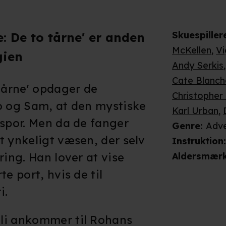
Skuespiller
: De to tårne' er anden
McKellen
,
V
gien
Andy Serkis
Cate Blanch
 tårne' opdager de
Christopher
o og Sam, at den mystiske
Karl Urban
,
dspor. Men da de fanger
Genre
:
Adve
t ynkeligt væsen, der selv
Instruktion
ring. Han lover at vise
Aldersmær
e port, hvis de til
i.
li ankommer til Rohans