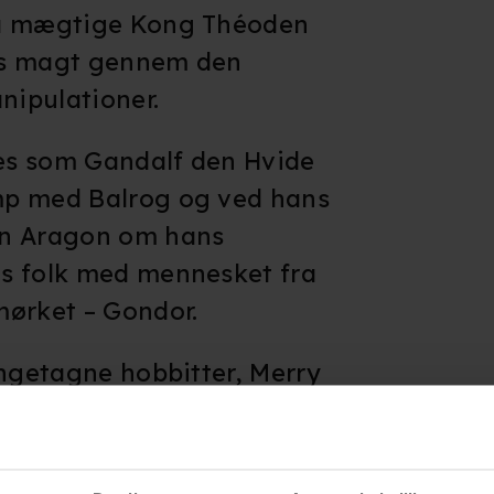
så mægtige Kong Théoden
ns magt gennem den
ipulationer.
es som Gandalf den Hvide
mp med Balrog og ved hans
an Aragon om hans
s folk med mennesket fra
mørket – Gondor.
angetagne hobbitter, Merry
e hæslige Uruk-Hai og
ke og gamle skov Fangorn.
 allieret mellem skovens