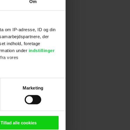
Om
ta om IP-adresse, ID og din
s samarbejdspartnere, der
set indhold, foretage
ormation under
indstillinger
 fra vores
ter
Marketing
ting)
n browser til statistik og
g tilgår oplysninger på din
Tillad alle cookies
oldsmåling, lave