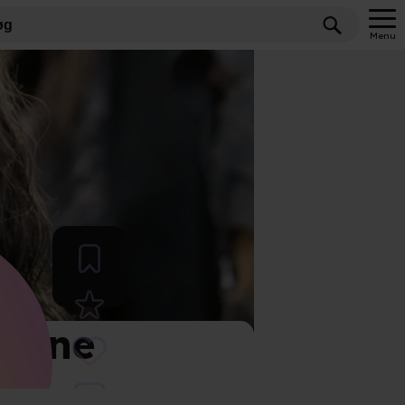
Menu
tårne