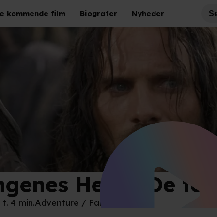
e kommende film
Biografer
Nyheder
ngenes Herre: De to 
 Line Cinema
 t. 4 min.
Adventure / Fantasy