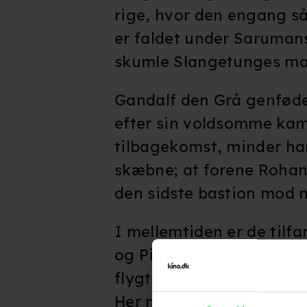
rige, hvor den engang 
er faldet under Saruma
skumle Slangetunges man
Gandalf den Grå genfød
efter sin voldsomme ka
tilbagekomst, minder h
skæbne; at forene Rohan
den sidste bastion mod 
I mellemtiden er de tilf
og Pippin, undsluppet d
flygtet ind i den mystis
Her møder de en uventet