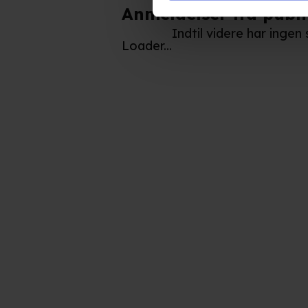
Anmeldelser fra publ
produktudvikling og opnå målg
Indtil videre har inge
Loader...
Hvis du tillader det, vil vi og
Indsamle præcise oplysnin
Identificere din enhed bas
Du kan altid trække dit samty
hele websitet.
Vi bruger egne cookies og coo
funktionalitet, generere stati
Når vi anvender cookies, beh
læse mere om vores brug af coo