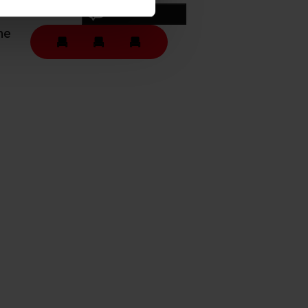
persondatapolitik.
Skriv anmeldelse
ne
n". Dine valg anvendes på
e. Det gør vi for at sikre
med vores partnere.
Du kan
litik
og
cookiepolitik
.