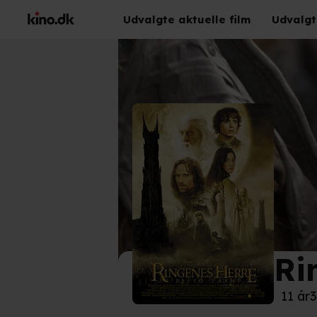
Udvalgte aktuelle film
Udvalgt
Ri
©
New
11 år
3