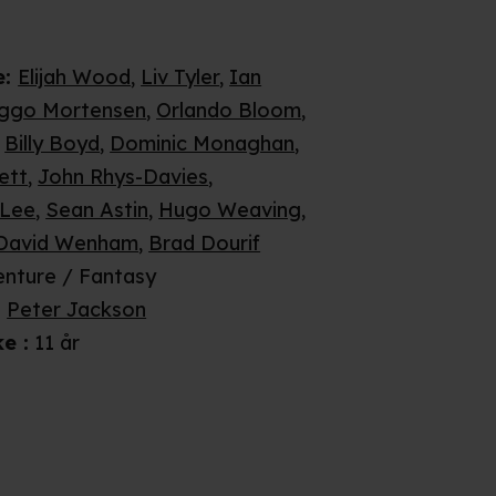
e
:
Elijah Wood
,
Liv Tyler
,
Ian
iggo Mortensen
,
Orlando Bloom
,
,
Billy Boyd
,
Dominic Monaghan
,
ett
,
John Rhys-Davies
,
 Lee
,
Sean Astin
,
Hugo Weaving
,
David Wenham
,
Brad Dourif
nture / Fantasy
:
Peter Jackson
ke
:
11 år