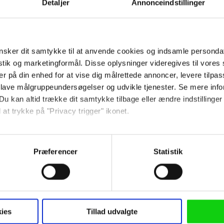
Detaljer
Annonceindstillinger
skæg, et levende og
e Saruman har decimeret.
sker dit samtykke til at anvende cookies og indsamle personda
rne' er den midterste i
istik og marketingformål. Disse oplysninger videregives til vore
kien-trilogi, der også
er på din enhed for at vise dig målrettede annoncer, levere tilpas
 lave målgruppeundersøgelser og udvikle tjenester. Se mere inf
 Ringen
og
Kongen vender
Du kan altid trække dit samtykke tilbage eller ændre indstillinger
 at trykke på "Privacy trigger" ikonet.
så gerne:
sninger om din placering, der kan være nøjagtig inden for få me
Præferencer
Statistik
 baseret på en scanning af dens unikke karakteristika (fingerprin
ebsitet.
Giv filmen din vurdering:
 anvende cookies og indsamle persondata om IP-adresse, ID og di
ninger videregives til vores samarbejdspartnere, der opbevarer o
ies
Tillad udvalgte
ede annoncer, levere tilpasset indhold, foretage annonce- og indh