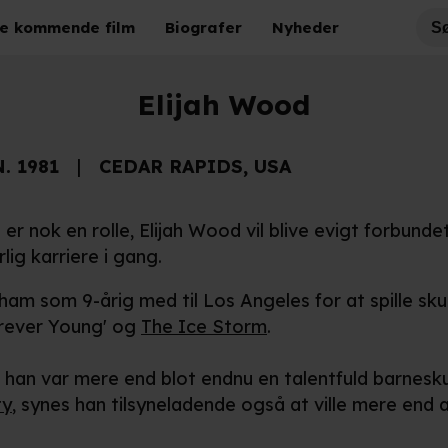
e kommende film
Biografer
Nyheder
Elijah Wood
N. 1981
CEDAR RAPIDS, USA
er nok en rolle, Elijah Wood vil blive evigt forbund
lig karriere i gang.
am som 9-årig med til Los Angeles for at spille skues
'Forever Young' og
The Ice Storm
.
 han var mere end blot endnu en talentfuld barnesk
ty
, synes han tilsyneladende også at ville mere end at