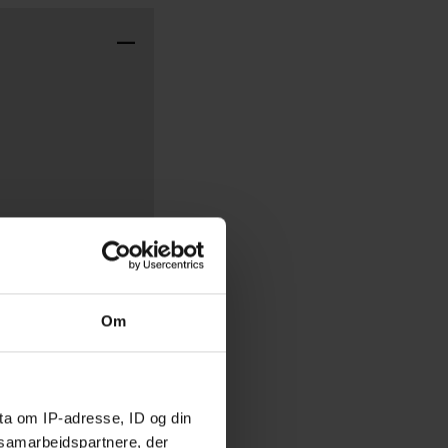
2020
2020
Om
ta om IP-adresse, ID og din
s samarbejdspartnere, der