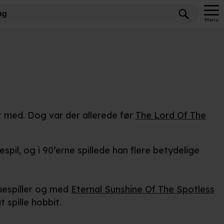
Menu
et med. Dog var der allerede før
The Lord Of The
pil, og i 90’erne spillede han flere betydelige
uespiller og med
Eternal Sunshine Of The Spotless
 spille hobbit.