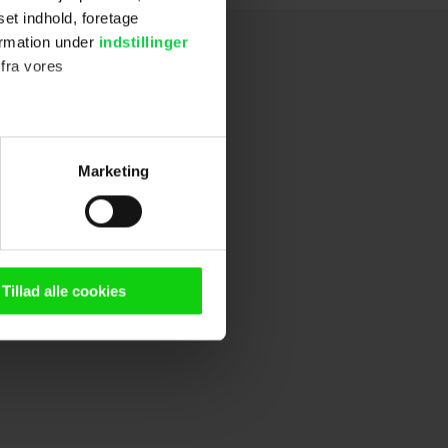
set indhold, foretage
ormation under
indstillinger
 fra vores
ter
Marketing
ting)
n browser til statistik og
g tilgår oplysninger på din
Tillad alle cookies
oldsmåling, lave
persondatapolitik.