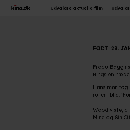
Udvalgte aktuelle film
Udvalgt
FØDT:
28. JA
Frodo Baggins 
Rings
en hæder
Hans mor tog h
roller i bl.a. 
Wood viste, at
Mind
og
Sin Ci