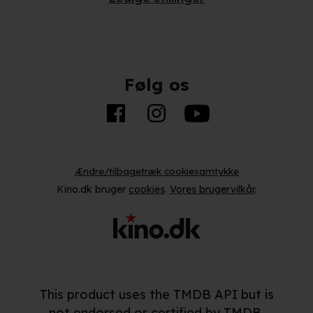
eret på en scanning af dens unikke karakteristika (fingerprinting)
kke tilbage eller ændre indstillinger fra vores "Cookiedeklaratio
Følg os
kies fra tredjeparter til at optimere dit besøg på vores hjemmesid
stik, huske dine præferencer og til markedsføring.
andler vi kortvarigt din IP-adresse. IP-adressen kan blive delt 
kies og behandling af dine personoplysninger i både vores
privatlivspo
Ændre/tilbagetræk cookiesamtykke
Kino.dk bruger
cookies
.
Vores brugervilkår
.
This product uses the TMDB API but is
not endorsed or certified by TMDB.