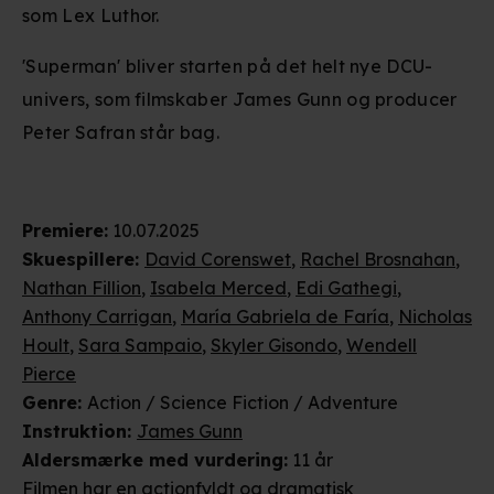
som Lex Luthor.
'Superman' bliver starten på det helt nye DCU-
univers, som filmskaber James Gunn og producer
Peter Safran står bag.
Premiere
:
10.07.2025
Skuespillere
:
David Corenswet
,
Rachel Brosnahan
,
Nathan Fillion
,
Isabela Merced
,
Edi Gathegi
,
Anthony Carrigan
,
María Gabriela de Faría
,
Nicholas
Hoult
,
Sara Sampaio
,
Skyler Gisondo
,
Wendell
Pierce
Genre
:
Action / Science Fiction / Adventure
Instruktion
:
James Gunn
Aldersmærke
med vurdering
:
11 år
Filmen har en actionfyldt og dramatisk