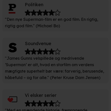
Du kan altid trække dit samtykke tilbage eller ændre
Politiken
indstillinger fra vores "Cookiedeklaration". Dine valg
anvendes på hele websitet.
"Den nye Superman-film er en god film. En rigtig,
rigtig god film." (Michael Bo)
Vi bruger egne cookies og cookies fra tredjeparter til at
optimere dit besøg på vores hjemmeside. Det gør vi for
at sikre funktionalitet, generere statistik, huske dine
Soundvenue
præferencer og til markedsføring.
Når vi anvender cookies, behandler vi kortvarigt din IP-
"James Gunns velspillede og medrivende
adresse. IP-adressen kan blive delt med vores
’Superman’ er alt, hvad en storfilm om verdens
partnere.
Du kan læse mere om vores brug af cookies og
mægtigste superhelt bør være: farverig, berusende,
behandling af dine personoplysninger i både vores
håbefuld – og for alle." (Peter Kruse Dam Jensen)
privatlivspolitik
og
cookiepolitik
.
Vi elsker serier
"Med en spændende historie, fremragende