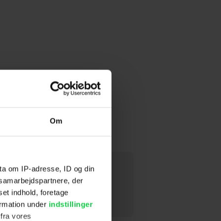
Om
ta om IP-adresse, ID og din
s samarbejdspartnere, der
set indhold, foretage
ormation under
indstillinger
 fra vores