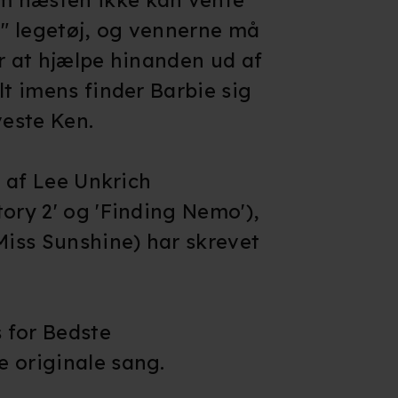
" legetøj, og vennerne må
or at hjælpe hinanden ud af
lt imens finder Barbie sig
veste Ken.
t af Lee Unkrich
tory 2' og 'Finding Nemo'),
 Miss Sunshine) har skrevet
 for Bedste
 originale sang.