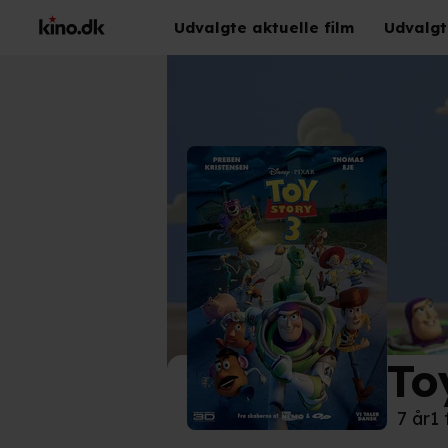
Udvalgte aktuelle film
Udvalgt
To
©
Dis
7 år
1 