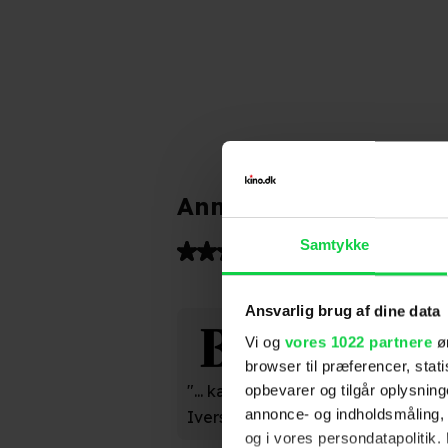
Anmeldelser fra medi
Samtykke
(
5
)
Ansvarlig brug af dine data
Berlingske
Vi og
vores 1022 partnere
øn
browser til præferencer, stat
"... kæk og kåd fabel fyldt med fo
opbevarer og tilgår oplysning
annonce- og indholdsmåling,
Iversen)
og i vores persondatapolitik. 