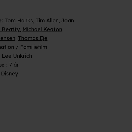
e
:
Tom Hanks
,
Tim Allen
,
Joan
 Beatty
,
Michael Keaton
,
tensen
,
Thomas Eje
ation / Familiefilm
:
Lee Unkrich
ke
:
7 år
Disney