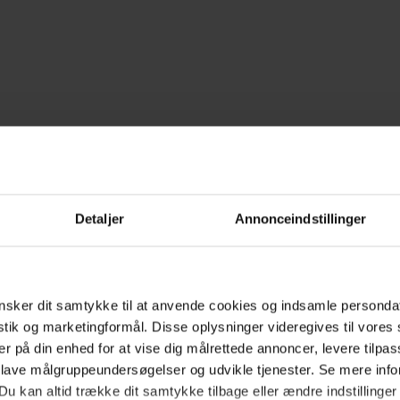
erne
Detaljer
Annonceindstillinger
BT
sker dit samtykke til at anvende cookies og indsamle personda
istik og marketingformål. Disse oplysninger videregives til vore
rmidabel fantasi." (Ebbe
..
er på din enhed for at vise dig målrettede annoncer, levere tilpas
 lave målgruppeundersøgelser og udvikle tjenester. Se mere inf
Du kan altid trække dit samtykke tilbage eller ændre indstillinger