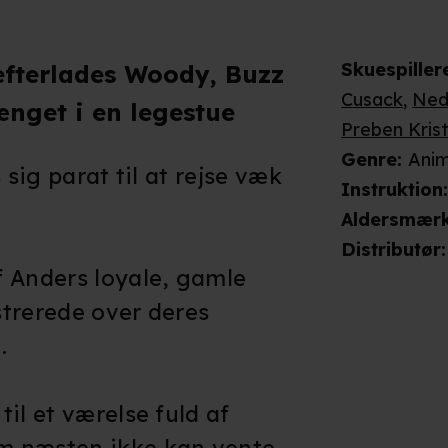
Skuespiller
 efterlades Woody, Buzz
Cusack
,
Ned
længet i en legestue
Preben Kris
Genre
:
Anim
 sig parat til at rejse væk
Instruktion
Aldersmær
Distributør
:
f Anders loyale, gamle
ustrerede over deres
.
il et værelse fuld af
m næsten ikke kan vente