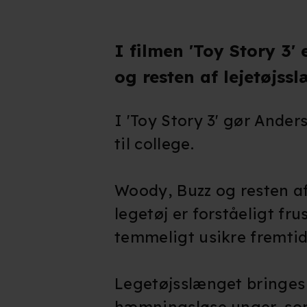
I filmen 'Toy Story 3'
og resten af lejetøjss
I 'Toy Story 3' gør Anders
til college.
Woody, Buzz og resten a
legetøj er forståeligt fr
temmeligt usikre fremtid
Legetøjsslænget bringes t
hæmningsløse unger, so