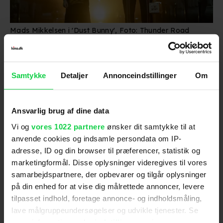
Mads Mikkelsen i 'Dust Bunny', Foto: Thunder Road
Pictures
Bryan Fuller har selv et tæt samarbejde med
Samtykke
Detaljer
Annonceindstillinger
Om
Mads Mikkelsen bag sig efter tv-serien 'Hannibal',
og danskeren spiller også hovedrollen i
instruktørens nye film 'Dust Bunny', som også er
Fullers spillefilmsdebut.
Ansvarlig brug af dine data
Vi og
vores 1022 partnere
ønsker dit samtykke til at
Her spiller Mikkelsen en lejemorder, der bliver
anvende cookies og indsamle persondata om IP-
hyret af en lille pige til at dræbe det monster, hun
er overbevist om gemmer sig under hendes seng.
adresse, ID og din browser til præferencer, statistik og
marketingformål. Disse oplysninger videregives til vores
'Dust Bunny' kan stadig ses i enkelte danske
samarbejdspartnere, der opbevarer og tilgår oplysninger
biografer.
på din enhed for at vise dig målrettede annoncer, levere
tilpasset indhold, foretage annonce- og indholdsmåling,
Se hele vores interview med
lave målgruppeundersøgelser og udvikle tjenester. Se
Bryan Fuller herunder:
mere information under
indstillinger
og i vores