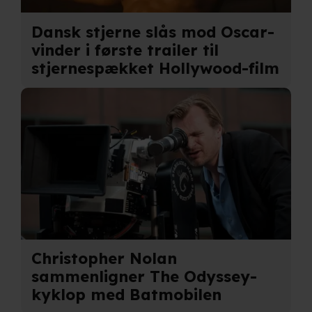
Dansk stjerne slås mod Oscar-
Når vi anvender cookies, behandler vi kortvarigt din IP-
vinder i første trailer til
adresse. IP-adressen kan blive delt med vores
stjernespækket Hollywood-film
partnere.
Du kan læse mere om vores brug af cookies og
behandling af dine personoplysninger i både vores
privatlivspolitik
og
cookiepolitik
.
Christopher Nolan
sammenligner The Odyssey-
kyklop med Batmobilen