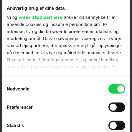
mere.
Ansvarlig brug af dine data
'Kessler' forventes at få biografpremiere i 2027.
Vi og
vores 1022 partnere
ønsker dit samtykke til at
anvende cookies og indsamle persondata om IP-
adresse, ID og din browser til præferencer, statistik og
For at se dette indhold skal
marketingformål. Disse oplysninger videregives til vores
marketingcookies være slået til. Klik her
samarbejdspartnere, der opbevarer og tilgår oplysninger
for at ændre dine indstillinger.
på din enhed for at vise dig målrettede annoncer, levere
tilpasset indhold, foretage annonce- og indholdsmåling,
lave målgruppeundersøgelser og udvikle tjenester. Se
mere information under
indstillinger
og i vores
persondatapolitik. Du kan altid trække dit samtykke
Samtykkevalg
tilbage eller ændre indstillinger fra vores
Nødvendig
Følg os for de seneste nyheder, konkurrencer
"Cookiedeklaration", eller ved at trykke på "Privacy
samt film- og serietips:
trigger" ikonet.
Præferencer
Hvis du tillader det, vil vi også gerne:
Indsamle præcise oplysninger om din placering,
Statistik
der kan være nøjagtig inden for få meter