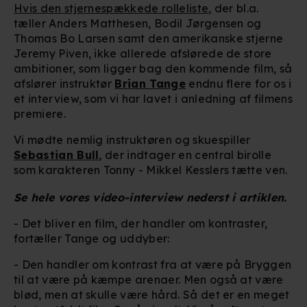
Hvis den stjernespækkede rolleliste
, der bl.a.
tæller Anders Matthesen, Bodil Jørgensen og
Thomas Bo Larsen samt den amerikanske stjerne
Jeremy Piven, ikke allerede afslørede de store
ambitioner, som ligger bag den kommende film, så
afslører instruktør
Brian Tange
endnu flere for os i
et interview, som vi har lavet i anledning af filmens
premiere.
Vi mødte nemlig instruktøren og skuespiller
Sebastian Bull
, der indtager en central birolle
som karakteren Tonny - Mikkel Kesslers tætte ven.
Se hele vores video-interview nederst i artiklen.
- Det bliver en film, der handler om kontraster,
fortæller Tange og uddyber:
- Den handler om kontrast fra at være på Bryggen
til at være på kæmpe arenaer. Men også at være
blød, men at skulle være hård. Så det er en meget