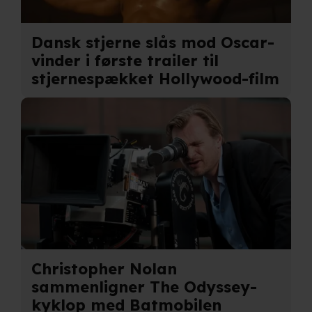
præferencer og til markedsføring.
Når vi anvender cookies, behandler vi kortvarigt din IP-
Dansk stjerne slås mod Oscar-
adresse. IP-adressen kan blive delt med vores
vinder i første trailer til
partnere.
Du kan læse mere om vores brug af cookies og
stjernespækket Hollywood-film
behandling af dine personoplysninger i både vores
privatlivspolitik
og
cookiepolitik
.
Christopher Nolan
sammenligner The Odyssey-
kyklop med Batmobilen