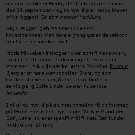
animationsfilmen
Brohr
,
der får biografpremiere
den 24. september – og to nye klip er netop blevet
offentliggjort.
Se dem nederst i artiklen.
Gigis lægger igen stemme til de seks
hovedpersoner. Men denne gang gøres de selskab
af et stjernespækket cast.
Mads Mikkelsen
indtager rollen som filmens skurk,
Jasper Puch, mens rapdronningen Tessa giver
stemme til Alis viljestærke hustru, Yasmina.
Rasmus
Bjerg
er at høre som robotten Brohr, og som
landets statsminister, Sofie Linda, finder vi
selvfølgelig Sofie Linde.
Se den fulde liste
herunder.
I et af de nye klip kan man desuden få en forsmag
på Malte Eberts helt nye single, 'Sidste Mand der
Dør', der er skrevet specifikt til filmen. Den lander
fredag den 29. maj.