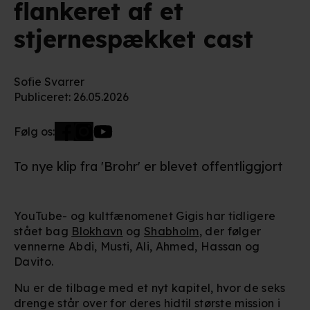
flankeret af et
stjernespækket cast
Sofie Svarrer
Publiceret
:
26.05.2026
Følg os:
To nye klip fra 'Brohr' er blevet offentliggjort
YouTube- og kultfænomenet Gigis har tidligere
stået bag
Blokhavn
og
Shabholm
, der følger
vennerne Abdi, Musti, Ali, Ahmed, Hassan og
Davito.
Nu er de tilbage med et nyt kapitel, hvor de seks
drenge står over for deres hidtil største mission i