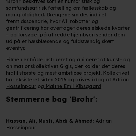
'Brohr' beskrives som en humoristisk og
samfundssatirisk fortælling om fællesskab og
mangfoldighed. Drengene smides ind i et
fremtidsscenarie, hvor AI, robotter og
gentrificering har overtaget deres elskede kvarter
– og forsøget på at redde hjembyen sender dem
ud på et hæsblæsende og fuldstændig skørt
eventyr.
Filmen er både instrueret og animeret af kunst- og
animationskollektivet Gigis, der kalder det deres
hidtil største og mest ambitiøse projekt. Kollektivet
har eksisteret siden 2016 og drives i dag af
Adrian
Hosseinpour
og
Malthe Emil Kibsgaard
.
Stemmerne bag 'Brohr':
Hassan, Ali, Musti, Abdi & Ahmed:
Adrian
Hosseinpour