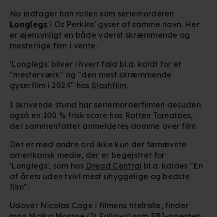
Nu indtager han rollen som seriemorderen
Longlegs
i Oz Perkins' gyser af samme navn. Her
er øjensynligt en både yderst skræmmende og
mesterlige film i vente.
'Longlegs' bliver i hvert fald bl.a. kaldt for et
"mesterværk" og "den mest skræmmende
gyserfilm i 2024" hos
Slashfilm
.
I skrivende stund har seriemorderfilmen desuden
også en 100 % frisk score hos
Rotten Tomatoes
,
der sammenfatter anmelderes domme over film.
Det er med andre ord ikke kun det førnævnte
amerikansk medie, der er begejstret for
'Longlegs', som hos
Dread Central
bl.a. kaldes "En
af ​​årets uden tvivl mest uhyggelige og bedste
film".
Udover Nicolas Cage i filmens titelrolle, finder
man
Maika Monroe
(
It Follows
) som FBI-agenten