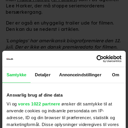
Lee Harker, der må stoppe seriemorderens
bersærkergang.
Der er også en uhyggelig trailer ude for filmen.
Den kan du se nederst i artiklen.
'Longlegs' har amerikansk biografpremiere den 12.
juli. Der er ikke en dansk premieredato for filmen.
For at se dette indhold skal
marketingcookies være slået til. Klik her
Samtykke
Detaljer
Annonceindstillinger
Om
for at ændre dine indstillinger.
Ansvarlig brug af dine data
Anbefalet til dig
Vi og
vores 1022 partnere
ønsker dit samtykke til at
anvende cookies og indsamle persondata om IP-
adresse, ID og din browser til præferencer, statistik og
marketingformål. Disse oplysninger videregives til vores