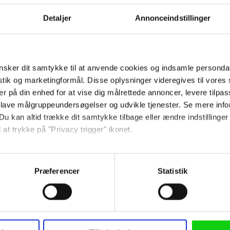
to af årets mest ventede film:
Christophe
i, og
Dune: Del 3
, der lander til december
Detaljer
Annonceindstillinger
af bl.a. Merritt Wever, Skyler Gisondo o
sker dit samtykke til at anvende cookies og indsamle personda
istik og marketingformål. Disse oplysninger videregives til vore
te dokumentarist Lance Oppenheim, der
er på din enhed for at vise dig målrettede annoncer, levere tilpas
ind of Heaven'. 'Primetime' bliver hans
 lave målgruppeundersøgelser og udvikle tjenester. Se mere inf
r skrevet af Ajon Singh, og filmen produ
Du kan altid trække dit samtykke tilbage eller ændre indstillinger
vindere samt det nye biograffænomen
Ba
 at trykke på "Privacy trigger" ikonet.
så gerne:
avanaugh-Jones, Fred Berger, Robert Pa
sninger om din placering, der kan være nøjagtig inden for få me
ellone og danske Lars Knudsen. Sidstn
Præferencer
Statistik
 baseret på en scanning af dens unikke karakteristika (fingerprin
ilm, herunder
Hereditary
og
Midsommer
.
ebsitet.
afpremiere i efteråret 2026.
 anvende cookies og indsamle persondata om IP-adresse, ID og di