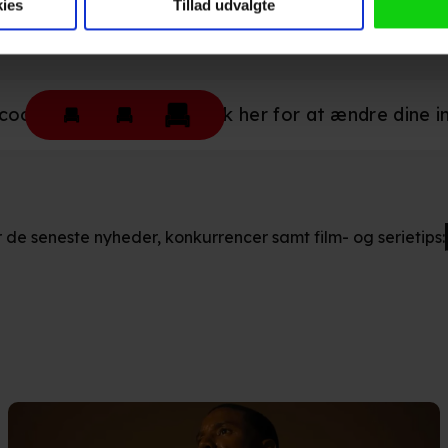
ninger videregives til vores samarbejdspartnere, der opbevarer o
ies
Tillad udvalgte
ede annoncer, levere tilpasset indhold, foretage annonce- og indh
ruppeindsigt. Se mere information under indstillinger og i vores 
så gerne:
okies være slået til. Klik her for at ændre dine ind
ger om din placering, der kan være nøjagtig inden for få meter
eret på en scanning af dens unikke karakteristika (fingerprinting)
kke tilbage eller ændre indstillinger fra vores "Cookiedeklaratio
r de seneste nyheder, konkurrencer samt film- og serietips:
kies fra tredjeparter til at optimere dit besøg på vores hjemmesid
stik, huske dine præferencer og til markedsføring.
andler vi kortvarigt din IP-adresse. IP-adressen kan blive delt 
kies og behandling af dine personoplysninger i både vores
privatlivspo