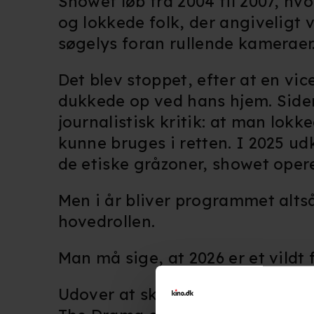
Showet løb fra 2004 til 2007, h
og lokkede folk, der angiveligt 
søgelys foran rullende kameraer
Det blev stoppet, efter at en vic
dukkede op ved hans hjem. Side
journalistisk kritik: at man lokk
kunne bruges i retten. I 2025 u
de etiske gråzoner, showet opere
Men i år bliver programmet altså 
hovedrollen.
Man må sige, at 2026 er et vildt 
Udover at skulle portrættere tv