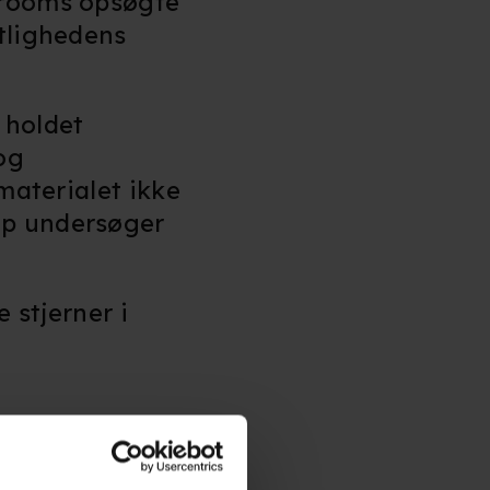
atrooms opsøgte
ntlighedens
a holdet
og
smaterialet ikke
op undersøger
 stjerner i
ografaktuel
i