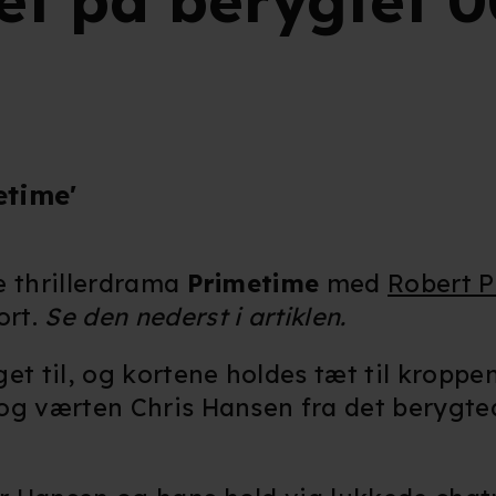
ret på berygtet 
etime'
ke thrillerdrama
Primetime
med
Robert P
ort.
Se den nederst i artiklen.
et til, og kortene holdes tæt til kroppen
en og værten Chris Hansen fra det berygt