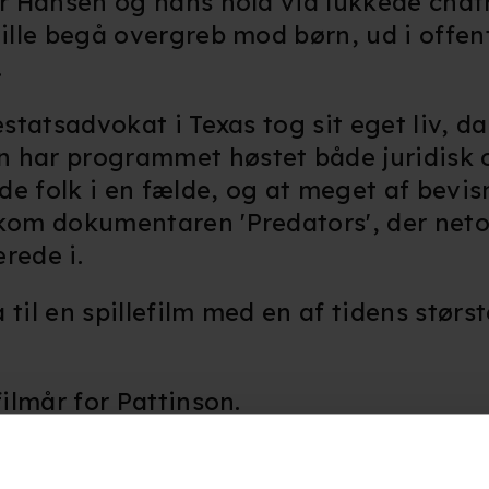
vor Hansen og hans hold via lukkede ch
ville begå overgreb mod børn, ud i offe
.
estatsadvokat i Texas tog sit eget liv, d
n har programmet høstet både juridisk 
ede folk i en fælde, og at meget af bevi
dkom dokumentaren 'Predators', der net
rede i.
til en spillefilm med en af tidens største
filmår for Pattinson.
-personligheden Chris Hansen, er han bi