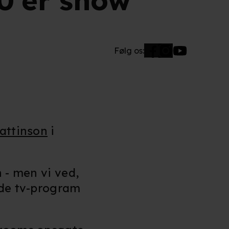
00'er show
Følg os:
attinson
i
 - men vi ved,
ede tv-program