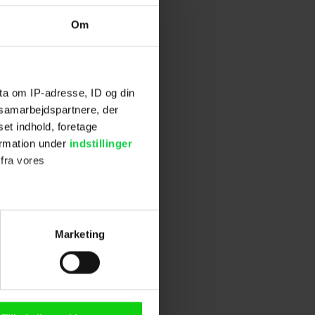
r Nolans
The
.
Om
g musikeren
ta om IP-adresse, ID og din
s samarbejdspartnere, der
 tidligere har
set indhold, foretage
ormation under
indstillinger
ceres af A24,
 fra vores
ckrooms
.
ttinson,
ter
ævnte har
Marketing
ting)
n browser til statistik og