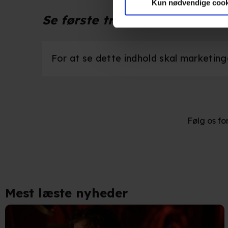
marketingformål. Disse oplys
Kun nødvendige cook
enhed for at vise dig målrett
Se første trailer herunder:
produktudvikling og opnå målg
Hvis du tillader det, vil vi og
For at se dette indhold skal marketingco
Indsamle præcise oplysnin
Identificere din enhed bas
Du kan altid trække dit samty
Følg os fo
hele websitet.
Vi bruger egne cookies og coo
funktionalitet, generere stati
Når vi anvender cookies, beh
Mest læste nyheder
læse mere om vores brug af coo