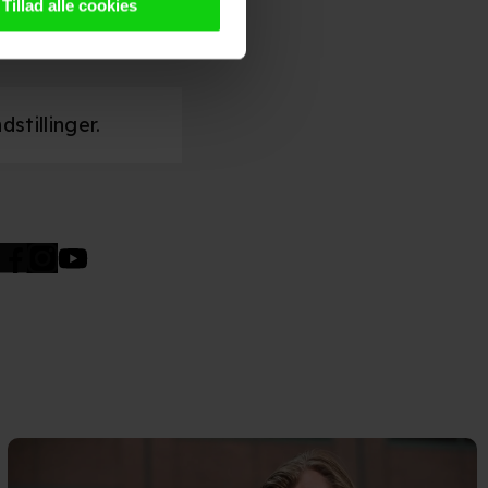
g tilgår oplysninger på din
Tillad alle cookies
oldsmåling, lave
persondatapolitik.
stillinger.
n". Dine valg anvendes på
e. Det gør vi for at sikre
med vores partnere.
Du kan
litik
og
cookiepolitik
.