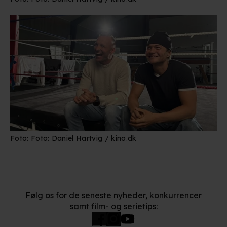
kan være nøjagtig inden for få meter
Identificere din enhed baseret på en scanning af dens
unikke karakteristika (fingerprinting)
Du kan altid trække dit samtykke tilbage eller ændre
indstillinger fra vores "Cookiedeklaration". Dine valg
anvendes på hele websitet.
Vi bruger egne cookies og cookies fra tredjeparter til at
optimere dit besøg på vores hjemmeside. Det gør vi for
at sikre funktionalitet, generere statistik, huske dine
Foto: Foto: Daniel Hartvig / kino.dk
præferencer og til markedsføring.
Når vi anvender cookies, behandler vi kortvarigt din IP-
adresse. IP-adressen kan blive delt med vores
partnere.
Følg os for de seneste nyheder, konkurrencer
Du kan læse mere om vores brug af cookies og
samt film- og serietips:
behandling af dine personoplysninger i både vores
privatlivspolitik
og
cookiepolitik
.