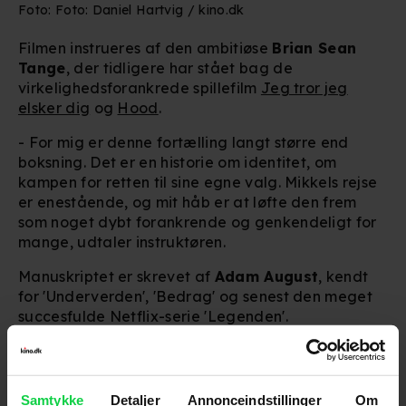
Foto: Foto: Daniel Hartvig / kino.dk
Filmen instrueres af den ambitiøse
Brian Sean
Tange
, der tidligere har stået bag de
virkelighedsforankrede spillefilm
Jeg tror jeg
elsker dig
og
Hood
.
- For mig er denne fortælling langt større end
boksning. Det er en historie om identitet, om
kampen for retten til sine egne valg. Mikkels rejse
er enestående, og mit håb er at løfte den frem
som noget dybt forankrende og genkendeligt for
mange, udtaler instruktøren.
Manuskriptet er skrevet af
Adam August
, kendt
for 'Underverden', 'Bedrag' og senest den meget
succesfulde Netflix-serie 'Legenden'.
'Kessler' produceres af
Brightside Pictures
, som
efter mere end 20 år som et af Danmarks førende
reklameproduktionsselskaber nu tager springet
Samtykke
Detaljer
Annonceindstillinger
Om