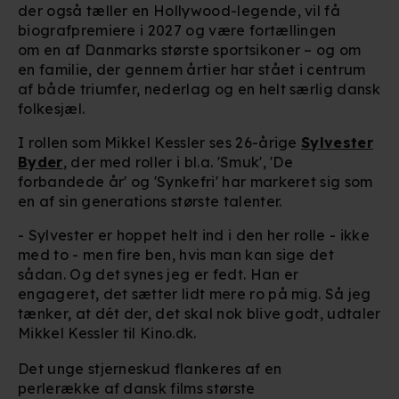
der også tæller en Hollywood-legende, vil få
biografpremiere i 2027 og være fortællingen
om en af Danmarks største sportsikoner – og om
en familie, der gennem årtier har stået i centrum
af både triumfer, nederlag og en helt særlig dansk
folkesjæl.
I rollen som Mikkel Kessler ses 26-årige
Sylvester
Byder
, der med roller i bl.a. 'Smuk', 'De
forbandede år' og 'Synkefri' har markeret sig som
en af sin generations største talenter.
- Sylvester er hoppet helt ind i den her rolle - ikke
med to - men fire ben, hvis man kan sige det
sådan. Og det synes jeg er fedt. Han er
engageret, det sætter lidt mere ro på mig. Så jeg
tænker, at dét der, det skal nok blive godt, udtaler
Mikkel Kessler til Kino.dk.
Det unge stjerneskud flankeres af en
perlerække af dansk films største