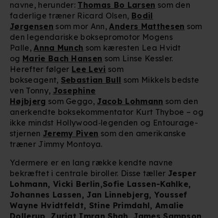
navne, herunder:
Thomas Bo Larsen
som den
faderlige træner Ricard Olsen,
Bodil
Jørgensen
som mor Ann,
Anders Matthesen
som
den legendariske boksepromotor Mogens
Palle,
Anna Munch
som kæresten Lea Hvidt
og
Marie Bach Hansen
som Linse Kessler.
Herefter følger
Lee Levi
som
bokseagent,
Sebastian Bull
som Mikkels bedste
ven Tonny,
Josephine
Højbjerg
som Geggo,
Jacob Lohmann
som den
anerkendte boksekommentator Kurt Thyboe – og
ikke mindst Hollywood‑legenden og Entourage-
stjernen
Jeremy Piven
som den amerikanske
træner Jimmy Montoya.
Ydermere er en lang række kendte navne
bekræftet i centrale biroller. Disse tæller
Jesper
Lohmann, Vicki Berlin,
Sofie Lassen-Kahlke,
Johannes Lassen, Jan Linnebjerg, Youssef
Wayne Hvidtfeldt, Stine Primdahl, Amalie
Dollerup, Zuriat Imran Shah, James Sampson,