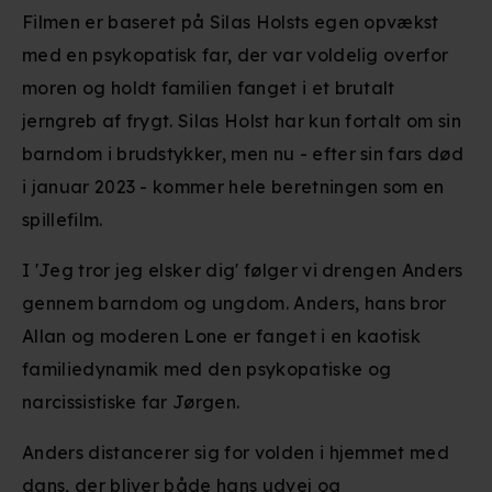
Filmen er baseret på Silas Holsts egen opvækst
med en psykopatisk far, der var voldelig overfor
moren og holdt familien fanget i et brutalt
jerngreb af frygt. Silas Holst har kun fortalt om sin
barndom i brudstykker, men nu - efter sin fars død
i januar 2023 - kommer hele beretningen som en
spillefilm.
I 'Jeg tror jeg elsker dig' følger vi drengen Anders
gennem barndom og ungdom. Anders, hans bror
Allan og moderen Lone er fanget i en kaotisk
familiedynamik med den psykopatiske og
narcissistiske far Jørgen.
Anders distancerer sig for volden i hjemmet med
dans, der bliver både hans udvej og