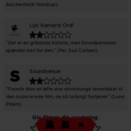
Asschenfeldt Vandrup)
Vi bruger egne cookies og cookies fra tredjeparter til at
optimere dit besøg på vores hjemmeside. Det gør vi for
at sikre funktionalitet, generere statistik, huske dine
Lys! Kamera! Ord!
præferencer og til markedsføring.
"Det er en gribende historie, men hovedpersonen
Når vi anvender cookies, behandler vi kortvarigt din IP-
spænder ben for den." (Per Juul Carlsen)
adresse. IP-adressen kan blive delt med vores
partnere.
Du kan læse mere om vores brug af cookies og
behandling af dine personoplysninger i både vores
Soundvenue
privatlivspolitik
og
cookiepolitik
.
"Formår ikke at løfte sine alvorstunge tematikker til
den nuancerede film, de så tydeligt fortjener." (Luna
Ehlers)
Giv filmen din vurdering: