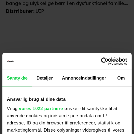
bange og ulykkelige børn i en dysfunktionel familie.
Det vurderes, at filmen kan virke skræmmende på
Distributør
:
UIP
børn under 15 år.
Anmeldelser fra medierne
Samtykke
Detaljer
Annonceindstillinger
Om
(
7
)
Ansvarlig brug af dine data
Alt for damerne
Vi og
vores 1022 partnere
ønsker dit samtykke til at
anvende cookies og indsamle persondata om IP-
adresse, ID og din browser til præferencer, statistik og
"Det er tydeligt, at historien har været vigtig for ham
marketingformål. Disse oplysninger videregives til vores
at få ud og at flere gode kræfter omkring Holst har