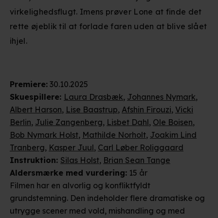
virkelighedsflugt. Imens prøver Lone at finde det
rette øjeblik til at forlade faren uden at blive slået
ihjel.
Premiere
:
30.10.2025
Skuespillere
:
Laura Drasbæk
,
Johannes Nymark
,
Albert Harson
,
Lise Baastrup
,
Afshin Firouzi
,
Vicki
Berlin
,
Julie Zangenberg
,
Lisbet Dahl
,
Ole Boisen
,
Bob Nymark Holst
,
Mathilde Norholt
,
Joakim Lind
Tranberg
,
Kasper Juul
,
Carl Løber Roliggaard
Instruktion
:
Silas Holst
,
Brian Sean Tange
Aldersmærke
med vurdering
:
15 år
Filmen har en alvorlig og konfliktfyldt
grundstemning. Den indeholder flere dramatiske og
utrygge scener med vold, mishandling og med