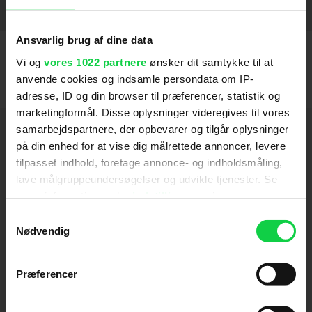
Drengene fra St. Judes
2003
SE FLERE
Ansvarlig brug af dine data
Vi og
vores 1022 partnere
ønsker dit samtykke til at
anvende cookies og indsamle persondata om IP-
adresse, ID og din browser til præferencer, statistik og
marketingformål. Disse oplysninger videregives til vores
Hold dig opdateret
samarbejdspartnere, der opbevarer og tilgår oplysninger
på din enhed for at vise dig målrettede annoncer, levere
tilpasset indhold, foretage annonce- og indholdsmåling,
Send
lave målgruppeundersøgelser og udvikle tjenester. Se
mere information under
indstillinger
og i vores
Ved tilmelding accepterer jeg samtidig
persondatapolitik. Du kan altid trække dit samtykke
Samtykkevalg
Kino.dks
Markedsføringssamtykke
tilbage eller ændre indstillinger fra vores
Nødvendig
"Cookiedeklaration", eller ved at trykke på "Privacy
trigger" ikonet.
Præferencer
Om Kino.dk
Hvis du tillader det, vil vi også gerne: