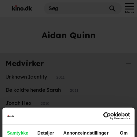
Menu
Aidan Quinn
Medvirker
Unknown Identity
2011
De kaldte hende Sarah
2011
Jonah Hex
2010
Wild Child
2008
Return To Sender
2005
Samtykke
Detaljer
Annonceindstillinger
Om