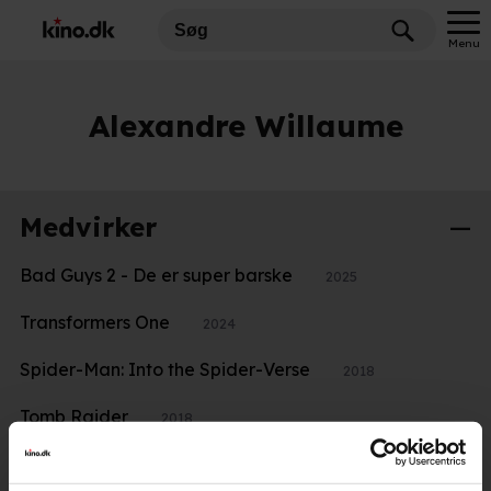
Menu
Alexandre Willaume
Medvirker
Bad Guys 2 - De er super barske
2025
Transformers One
2024
Spider-Man: Into the Spider-Verse
2018
Tomb Raider
2018
Valerian and the City of a Thousand Planets
2017