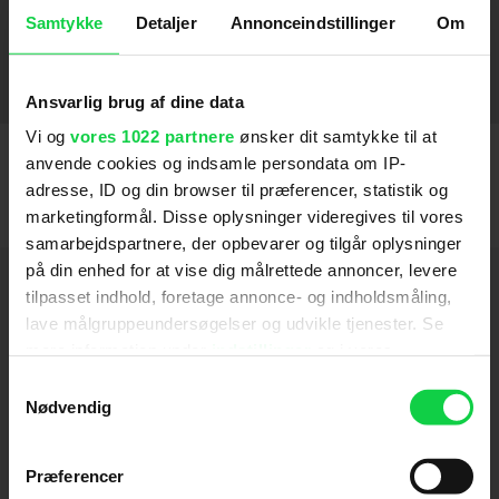
Hundeliv
Detektiverne
Over kanten
2016
2012
2014
SE FLERE
Samtykke
Detaljer
Annonceindstillinger
Om
Stemmer
Ansvarlig brug af dine data
Toy Story 5
Vi og
vores 1022 partnere
ønsker dit samtykke til at
2026
anvende cookies og indsamle persondata om IP-
Kæledyrs-ekspressen
2025
adresse, ID og din browser til præferencer, statistik og
marketingformål. Disse oplysninger videregives til vores
Dragens vogter
2024
samarbejdspartnere, der opbevarer og tilgår oplysninger
på din enhed for at vise dig målrettede annoncer, levere
Super Mario Bros. Filmen
Hold dig opdateret
2023
tilpasset indhold, foretage annonce- og indholdsmåling,
lave målgruppeundersøgelser og udvikle tjenester. Se
Mageløse Maurice og hans rådsnare rotter
2023
Send
mere information under
indstillinger
og i vores
Bad Guys - De er super barske
persondatapolitik. Du kan altid trække dit samtykke
2022
Samtykkevalg
tilbage eller ændre indstillinger fra vores
Nødvendig
Ved tilmelding accepterer jeg samtidig
Dronningens corgi
2019
"Cookiedeklaration", eller ved at trykke på "Privacy
Kino.dks
Markedsføringssamtykke
trigger" ikonet.
LEGO Filmen 2
2019
Præferencer