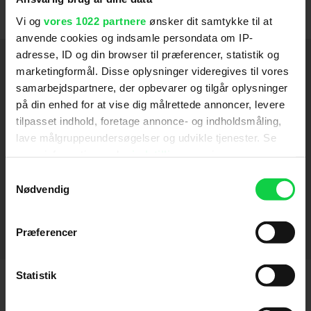
Vi og
vores 1022 partnere
ønsker dit samtykke til at
anvende cookies og indsamle persondata om IP-
adresse, ID og din browser til præferencer, statistik og
Medvirker
marketingformål. Disse oplysninger videregives til vores
samarbejdspartnere, der opbevarer og tilgår oplysninger
Megalopolis
2024
på din enhed for at vise dig målrettede annoncer, levere
tilpasset indhold, foretage annonce- og indholdsmåling,
Operation Fortune: Ruse de Guerre
2023
lave målgruppeundersøgelser og udvikle tjenester. Se
Best Sellers
2021
mere information under
indstillinger
og i vores
persondatapolitik. Du kan altid trække dit samtykke
Samtykkevalg
Child's Play
2019
tilbage eller ændre indstillinger fra vores
Nødvendig
"Cookiedeklaration", eller ved at trykke på "Privacy
Mike and Dave Need Wedding Dates
2016
trigger" ikonet.
Scott Pilgrim mod verden
Funny People
2009
2010
Præferencer
SE FLERE
Hvis du tillader det, vil vi også gerne:
Indsamle præcise oplysninger om din placering,
Statistik
der kan være nøjagtig inden for få meter
Identificere din enhed baseret på en scanning af