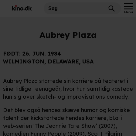
Menu
Aubrey Plaza
FØDT:
26. JUN. 1984
WILMINGTON, DELAWARE, USA
Aubrey Plaza startede sin karriere på teateret i
sine tidlige teenageår, hvor hun samtidig kastede
hun sig over sketch- og improvisations comedy.
Det blev også hendes skæve humor og komiske
talent der kickstartede hendes karriere, bl.a. i
web-serien 'The Jeannie Tate Show’ (2007),
komedien
Funny People
(2009),
Scott Pilgrim