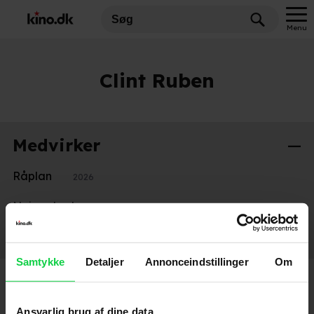
Menu
Clint Ruben
Medvirker
Råplan
2026
Nøjsomheden
2026
Gud taler ud
2017
Samtykke
Detaljer
Annonceindstillinger
Om
Ansvarlig brug af dine data