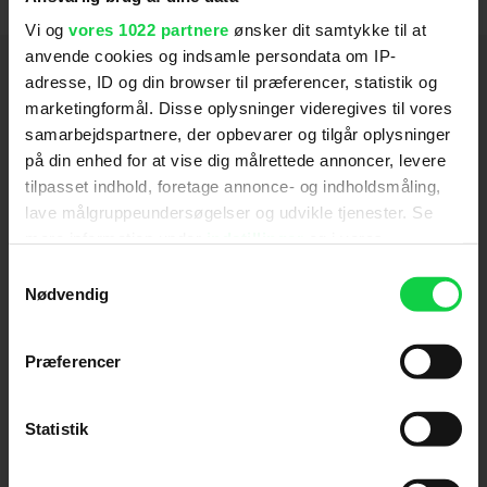
Vi og
vores 1022 partnere
ønsker dit samtykke til at
anvende cookies og indsamle persondata om IP-
Hold dig opdateret
adresse, ID og din browser til præferencer, statistik og
marketingformål. Disse oplysninger videregives til vores
samarbejdspartnere, der opbevarer og tilgår oplysninger
Send
på din enhed for at vise dig målrettede annoncer, levere
tilpasset indhold, foretage annonce- og indholdsmåling,
Ved tilmelding accepterer jeg samtidig
lave målgruppeundersøgelser og udvikle tjenester. Se
Kino.dks
Markedsføringssamtykke
mere information under
indstillinger
og i vores
persondatapolitik. Du kan altid trække dit samtykke
Samtykkevalg
tilbage eller ændre indstillinger fra vores
Nødvendig
Om Kino.dk
"Cookiedeklaration", eller ved at trykke på "Privacy
trigger" ikonet.
Annoncering
Præferencer
Privatlivspolitik
Hvis du tillader det, vil vi også gerne:
Betalingsbetingelser
Indsamle præcise oplysninger om din placering,
Statistik
Om os
der kan være nøjagtig inden for få meter
Ledige stillinger
Identificere din enhed baseret på en scanning af