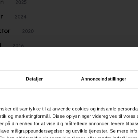
an
2025
r
2024
ctor
2020
d
2016
2008
2012
SE FLERE
Detaljer
Annonceindstillinger
sker dit samtykke til at anvende cookies og indsamle personda
Hold dig opdateret
istik og marketingformål. Disse oplysninger videregives til vore
er på din enhed for at vise dig målrettede annoncer, levere tilpas
 lave målgruppeundersøgelser og udvikle tjenester. Se mere inf
Send