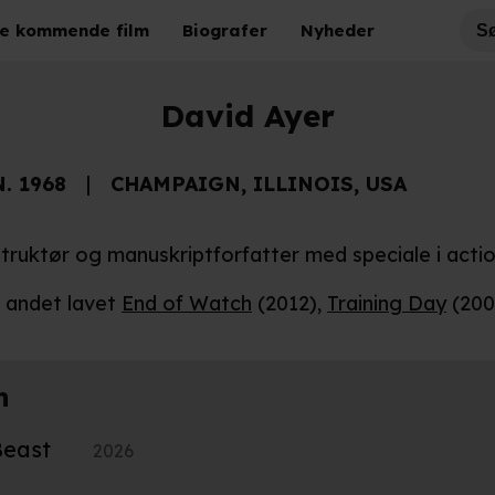
e kommende film
Biografer
Nyheder
David Ayer
N. 1968
CHAMPAIGN, ILLINOIS, USA
truktør og manuskriptforfatter med speciale i actio
t andet lavet
End of Watch
(2012),
Training Day
(200
n
Beast
2026