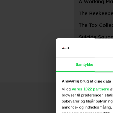
A Working M
The Beekeepe
The Tax Colle
Suicide Squa
Fury
End of Watch
Street Kings
2014
Samtykke
Ansvarlig brug af dine data
Vi og
vores 1022 partnere
øn
browser til præferencer, stat
opbevarer og tilgår oplysning
annonce- og indholdsmåling,