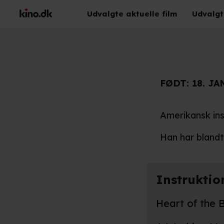
Udvalgte aktuelle film
Udvalgt
FØDT:
18. JA
Amerikansk ins
Han har bland
Instruktio
Heart of the 