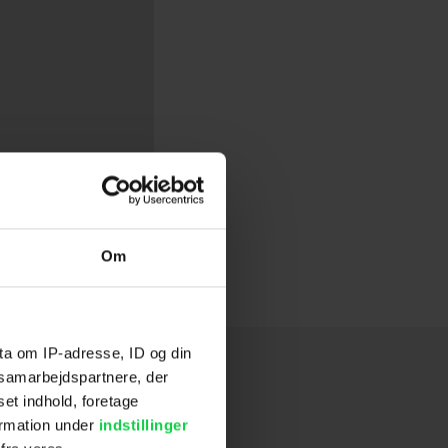
Om
ta om IP-adresse, ID og din
s samarbejdspartnere, der
set indhold, foretage
ormation under
indstillinger