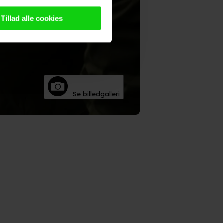
n browser til statistik og
g tilgår oplysninger på din
Tillad alle cookies
oldsmåling, lave
persondatapolitik.
Se billedgalleri
n". Dine valg anvendes på
e. Det gør vi for at sikre
med vores partnere.
Du kan
litik
og
cookiepolitik
.