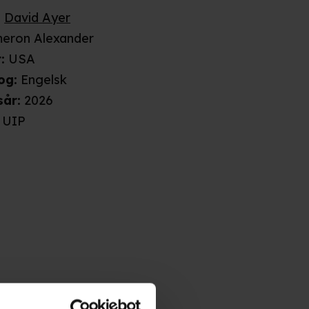
:
David Ayer
eron Alexander
t
:
USA
rog
:
Engelsk
sår
:
2026
UIP