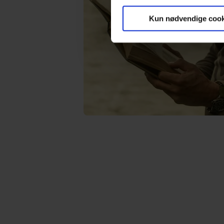
Vi ønsker dit samtykke til at
marketingformål. Disse oplys
Kun nødvendige cook
enhed for at vise dig målrett
produktudvikling og opnå målg
Hvis du tillader det, vil vi og
Indsamle præcise oplysnin
Identificere din enhed bas
Du kan altid trække dit samty
hele websitet.
Vi bruger egne cookies og coo
funktionalitet, generere stati
Når vi anvender cookies, beh
læse mere om vores brug af coo