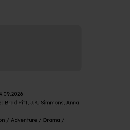
4.09.2026
e
:
Brad Pitt
,
J.K. Simmons
,
Anna
on / Adventure / Drama /