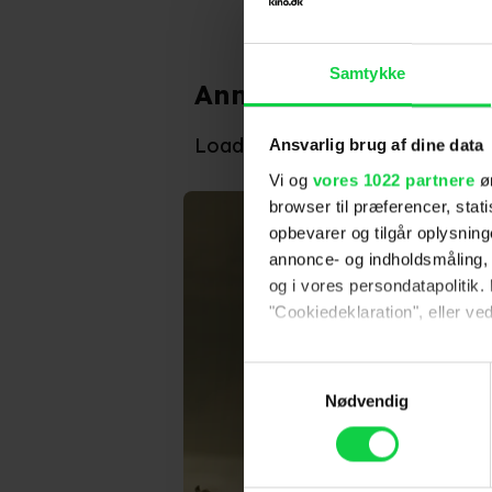
Samtykke
Anmeldelser fra publ
Indtil videre har inge
Loader...
Ansvarlig brug af dine data
Vi og
vores 1022 partnere
øn
browser til præferencer, stat
opbevarer og tilgår oplysning
annonce- og indholdsmåling,
og i vores persondatapolitik. 
"Cookiedeklaration", eller ved
Hvis du tillader det, vil vi og
Samtykkevalg
Indsamle præcise oply
Nødvendig
Identificere din enhed
Dine valg anvendes på hele w