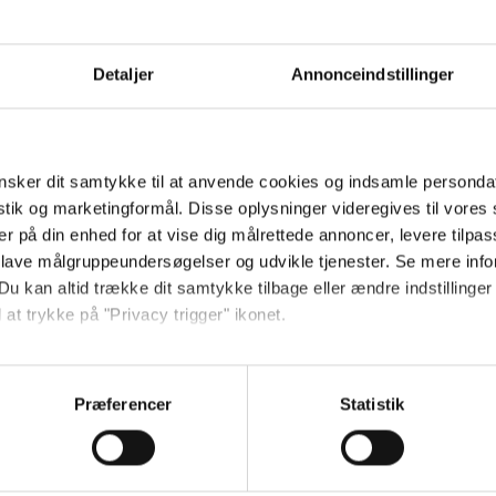
Detaljer
Annonceindstillinger
ikum
n skrevet en anmeldelse af Heart of the Beast
sker dit samtykke til at anvende cookies og indsamle personda
istik og marketingformål. Disse oplysninger videregives til vore
er på din enhed for at vise dig målrettede annoncer, levere tilpas
 lave målgruppeundersøgelser og udvikle tjenester. Se mere inf
Du kan altid trække dit samtykke tilbage eller ændre indstillinger
 at trykke på "Privacy trigger" ikonet.
så gerne:
sninger om din placering, der kan være nøjagtig inden for få me
Præferencer
Statistik
 baseret på en scanning af dens unikke karakteristika (fingerprin
ebsitet.