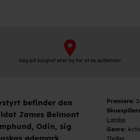
Søg på biograf eller by for at se spilletider.
Premiere
:
2
ystyrt befinder den
Skuespiller
oldat James Belmont
Lambe
amphund, Odin, sig
Genre
:
Acti
Alaskas ødemark.
Thriller