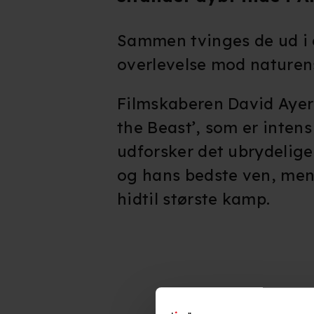
Sammen tvinges de ud i 
overlevelse mod naturens
Filmskaberen David Ayer 
the Beast’, som er intens 
udforsker det ubrydelig
og hans bedste ven, mens
hidtil største kamp.