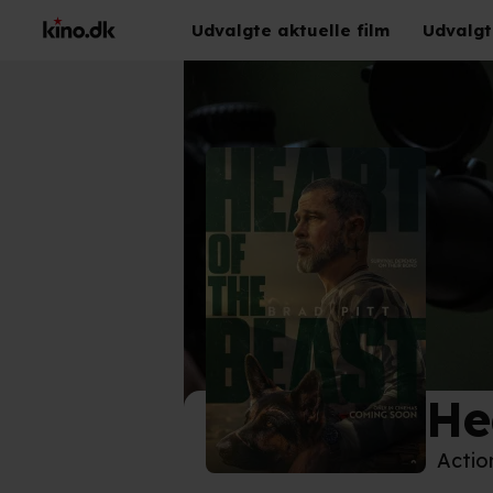
Udvalgte aktuelle film
Udvalgt
He
©
Pho
Actio