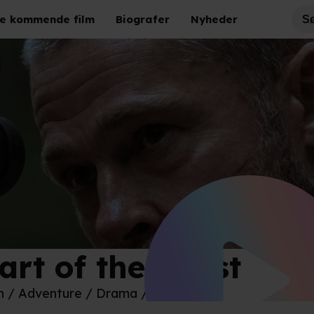
e kommende film
Biografer
Nyheder
art of the Beast
to Credit: Scott Garfield
n / Adventure / Drama / Thriller