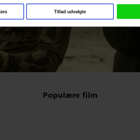
 anvende cookies og indsamle persondata om IP-adresse, ID og di
ninger videregives til vores samarbejdspartnere, der opbevarer o
ies
Tillad udvalgte
ede annoncer, levere tilpasset indhold, foretage annonce- og indh
ruppeindsigt. Se mere information under indstillinger og i vores 
så gerne:
ger om din placering, der kan være nøjagtig inden for få meter
eret på en scanning af dens unikke karakteristika (fingerprinting)
kke tilbage eller ændre indstillinger fra vores "Cookiedeklaratio
Populære film
kies fra tredjeparter til at optimere dit besøg på vores hjemmesid
stik, huske dine præferencer og til markedsføring.
andler vi kortvarigt din IP-adresse. IP-adressen kan blive delt 
kies og behandling af dine personoplysninger i både vores
privatlivspo