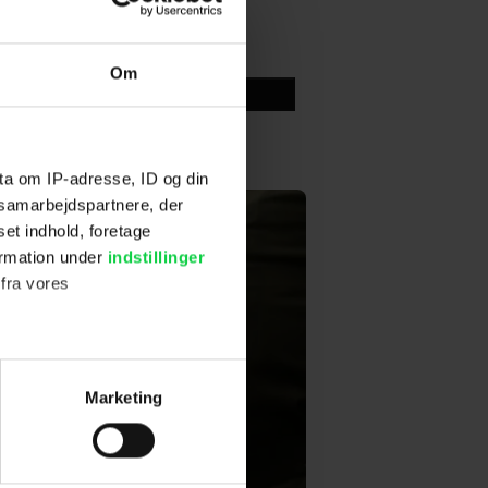
Om
Skriv anmeldelse
ta om IP-adresse, ID og din
s samarbejdspartnere, der
set indhold, foretage
ormation under
indstillinger
 fra vores
ter
Marketing
ting)