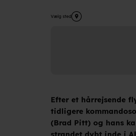
Vælg sted
Efter et hårrejsende fl
tidligere kommandos
(Brad Pitt) og hans k
strandet dybt inde i 