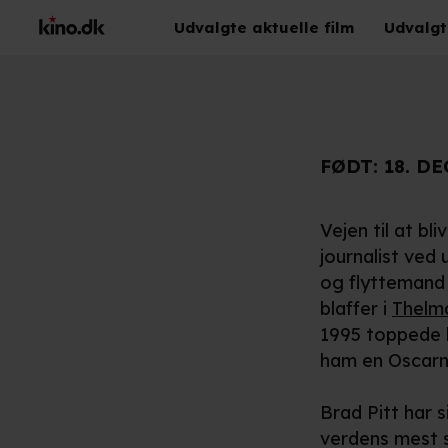
Udvalgte aktuelle film
Udvalgt
FØDT:
18. DE
Vejen til at bl
journalist ved 
og flyttemand 
blaffer i
Thelm
1995 toppede 
ham en Oscarno
Brad Pitt har 
verdens mest 