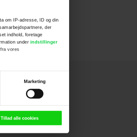
ord
2007
ta om IP-adresse, ID og din
s samarbejdspartnere, der
set indhold, foretage
ormation under
indstillinger
 fra vores
ter
Marketing
ting)
n browser til statistik og
g tilgår oplysninger på din
Tillad alle cookies
oldsmåling, lave
persondatapolitik.