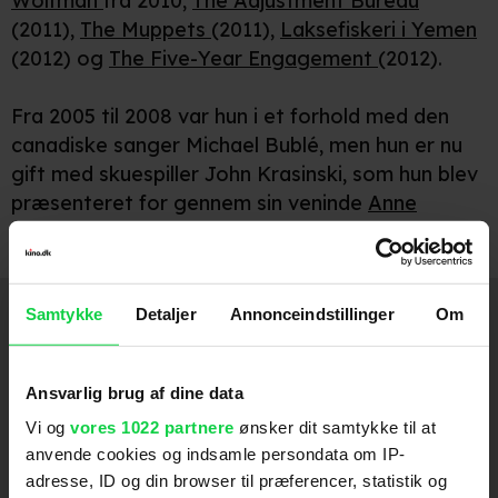
Wolfman
fra 2010,
The Adjustment Bureau
(2011),
The Muppets
(2011),
Laksefiskeri i Yemen
(2012) og
The Five-Year Engagement
(2012).
Fra 2005 til 2008 var hun i et forhold med den
canadiske sanger Michael Bublé, men hun er nu
gift med skuespiller John Krasinski, som hun blev
præsenteret for gennem sin veninde
Anne
Hathaway
.
Medvirker
Samtykke
Detaljer
Annonceindstillinger
Om
The Devil Wears Prada 2
2026
Ansvarlig brug af dine data
Disclosure Day
2026
Vi og
vores 1022 partnere
ønsker dit samtykke til at
anvende cookies og indsamle persondata om IP-
IF - Fantasivenner
2024
adresse, ID og din browser til præferencer, statistik og