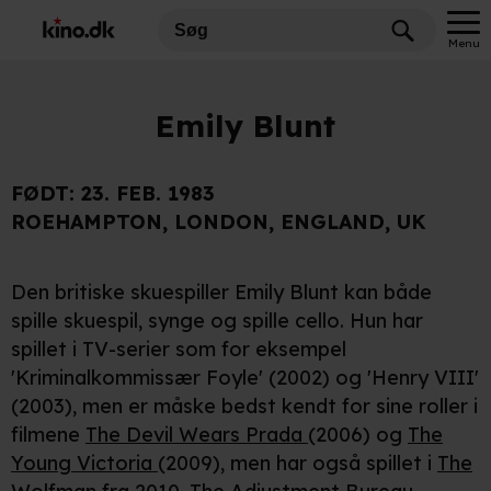
Menu
Emily Blunt
FØDT:
23. FEB. 1983
ROEHAMPTON, LONDON, ENGLAND, UK
Den britiske skuespiller Emily Blunt kan både
spille skuespil, synge og spille cello. Hun har
spillet i TV-serier som for eksempel
'Kriminalkommissær Foyle' (2002) og 'Henry VIII'
(2003), men er måske bedst kendt for sine roller i
filmene
The Devil Wears Prada
(2006) og
The
Young Victoria
(2009), men har også spillet i
The