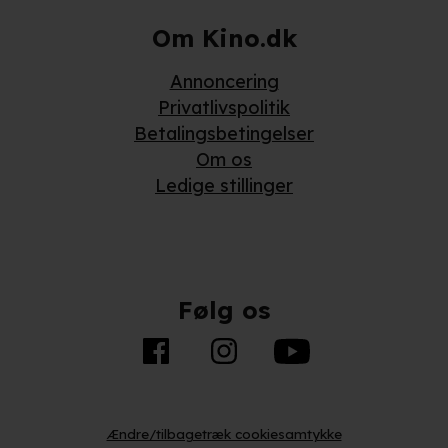
Vi bruger egne cookies og cookies fra tredjeparter til at
Om Kino.dk
optimere dit besøg på vores hjemmeside. Det gør vi for
at sikre funktionalitet, generere statistik, huske dine
Annoncering
præferencer og til markedsføring.
Privatlivspolitik
Betalingsbetingelser
Når vi anvender cookies, behandler vi kortvarigt din IP-
Om os
adresse. IP-adressen kan blive delt med vores
Ledige stillinger
partnere.
Du kan læse mere om vores brug af cookies og
behandling af dine personoplysninger i både vores
privatlivspolitik
og
cookiepolitik
.
Følg os
Ændre/tilbagetræk cookiesamtykke