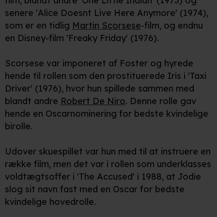
film, blandt andre 'One Little Indian' (1973) og
senere 'Alice Doesnt Live Here Anymore' (1974),
som er en tidlig
Martin Scorsese
-film, og endnu
en Disney-film 'Freaky Friday' (1976).
Scorsese var imponeret af Foster og hyrede
hende til rollen som den prostituerede Iris i 'Taxi
Driver' (1976), hvor hun spillede sammen med
blandt andre
Robert De Niro
. Denne rolle gav
hende en Oscarnominering for bedste kvindelige
birolle.
Udover skuespillet var hun med til at instruere en
række film, men det var i rollen som underklasses
voldtægtsoffer i 'The Accused' i 1988, at Jodie
slog sit navn fast med en Oscar for bedste
kvindelige hovedrolle.