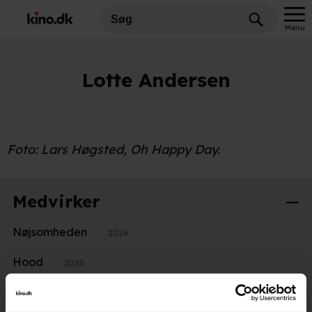
Menu
Lotte Andersen
Foto: Lars Høgsted, Oh Happy Day.
Medvirker
Nøjsomheden
2026
Hood
2025
Meter i sekundet
2023