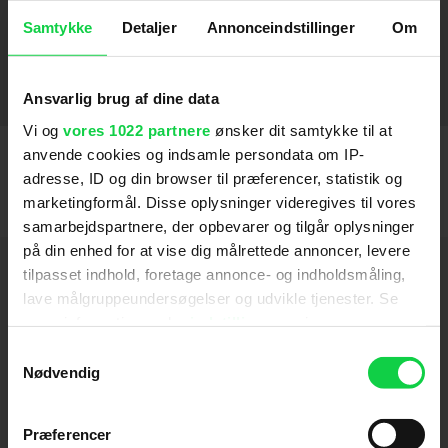
Ditte & Louise
2018
Samtykke
Detaljer
Annonceindstillinger
Om
Undskyld jeg forstyrrer
2012
Oh Happy Day
Min Søsters Børn I Ægypten
Se til Venstre der er en Svensker
Min søsters børn i sneen
Okay (2002)
2002
2004
2002
2004
2003
SE FLERE
Ansvarlig brug af dine data
Vi og
vores 1022 partnere
ønsker dit samtykke til at
anvende cookies og indsamle persondata om IP-
adresse, ID og din browser til præferencer, statistik og
marketingformål. Disse oplysninger videregives til vores
samarbejdspartnere, der opbevarer og tilgår oplysninger
på din enhed for at vise dig målrettede annoncer, levere
Hold dig opdateret
tilpasset indhold, foretage annonce- og indholdsmåling,
lave målgruppeundersøgelser og udvikle tjenester. Se
mere information under
indstillinger
og i vores
Send
persondatapolitik. Du kan altid trække dit samtykke
Samtykkevalg
tilbage eller ændre indstillinger fra vores
Nødvendig
Ved tilmelding accepterer jeg samtidig
"Cookiedeklaration", eller ved at trykke på "Privacy
Kino.dks
Markedsføringssamtykke
trigger" ikonet.
Præferencer