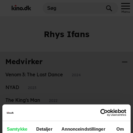
Menu
Rhys Ifans
Medvirker
Venom 3: The Last Dance
2024
NYAD
2023
The King's Man
2022
Snowden
2016
Alice i Eventyrland: Bag spejlet
2016
Samtykke
Detaljer
Annonceindstillinger
Om