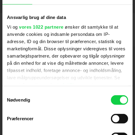
Serena
The Amazing Spider-Man
Mr. Nice
Mr. Nobody
Harry Potter og Dødsregalierne - del 1
Nanny McPhee med nye tryllerier
Harry Potter og dødsregalierne - del 1
The Boat That Rocked
Elizabeth - The Golden Age
Hannibal Rising
2014
2011
2010
2007
2009
2012
2007
2010
2010
2010
SE FLERE
Ansvarlig brug af dine data
Vi og
vores 1022 partnere
ønsker dit samtykke til at
anvende cookies og indsamle persondata om IP-
adresse, ID og din browser til præferencer, statistik og
marketingformål. Disse oplysninger videregives til vores
Hold dig opdateret
samarbejdspartnere, der opbevarer og tilgår oplysninger
på din enhed for at vise dig målrettede annoncer, levere
tilpasset indhold, foretage annonce- og indholdsmåling,
Send
lave målgruppeundersøgelser og udvikle tjenester. Se
mere information under
indstillinger
og i vores
Ved tilmelding accepterer jeg samtidig
persondatapolitik. Du kan altid trække dit samtykke
Samtykkevalg
Kino.dks
Markedsføringssamtykke
tilbage eller ændre indstillinger fra vores
Nødvendig
"Cookiedeklaration", eller ved at trykke på "Privacy
trigger" ikonet.
Præferencer
Om Kino.dk
Hvis du tillader det, vil vi også gerne: