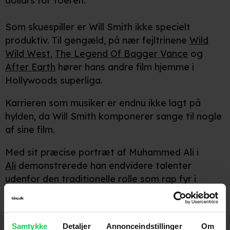
dollars for toeren.
Som skuespiller er Will Smith ikke specielt
produktiv. Til gengæld, på nær fejltrinene
Wild
Wild West
,
The Legend Of Bagger Vance
og
After Earth
hører hans andre film hjemme i
Hollywoods superliga.
Karrieren som musiker er endnu ikke lagt på
hylden, da Will Smith komponerer sange til nogle
af sine film.
Med sit præcise portræt af Muhammed Ali i
Ali
demonstrerede han endvidere talenter
udenfor den traditionelle rolle som rap fyr i
actionkomedier. Hans register blev også testet i
forskellige typer roller som håbefuld far i
Jagten
på lykke
og den sidste mand på Jorden i
I Am
Samtykke
Detaljer
Annonceindstillinger
Om