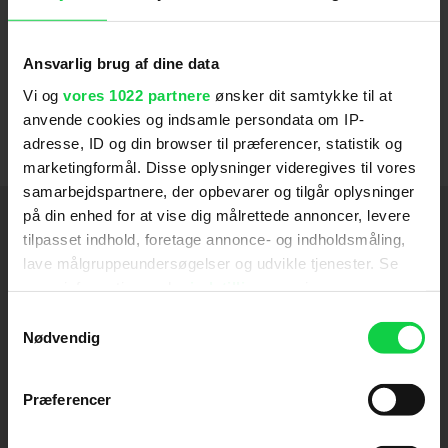
Legend
.
Will Smith har også produceret flere film, fx
Ansvarlig brug af dine data
sønnen
Jaden Smith
i 'The Karate Kid' (2010).
Vi og
vores 1022 partnere
ønsker dit samtykke til at
Han har siden 1997 været gift med
Jada Pinkett
anvende cookies og indsamle persondata om IP-
Smith
.
adresse, ID og din browser til præferencer, statistik og
marketingformål. Disse oplysninger videregives til vores
samarbejdspartnere, der opbevarer og tilgår oplysninger
Medvirker
på din enhed for at vise dig målrettede annoncer, levere
tilpasset indhold, foretage annonce- og indholdsmåling,
Bad Boys 4: Ride or Die
lave målgruppeundersøgelser og udvikle tjenester. Se
2024
mere information under
indstillinger
og i vores
Emancipation
2022
persondatapolitik. Du kan altid trække dit samtykke
Samtykkevalg
tilbage eller ændre indstillinger fra vores
Nødvendig
King Richard
2021
"Cookiedeklaration", eller ved at trykke på "Privacy
trigger" ikonet.
Spioner på missioner
2020
Præferencer
Hvis du tillader det, vil vi også gerne:
Bad Boys For Life
2020