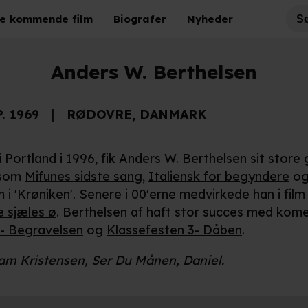
e kommende film
Biografer
Nyheder
Anders W. Berthelsen
P. 1969
RØDOVRE, DANMARK
i
Portland
i 1996, fik Anders W. Berthelsen sit store g
 som
Mifunes sidste sang
,
Italiensk for begyndere
o
 i 'Krøniken'. Senere i 00'erne medvirkede han i fil
e sjæles ø
. Berthelsen af haft stor succes med kom
2- Begravelsen
og
Klassefesten 3- Dåben
.
am Kristensen, Ser Du Månen, Daniel.