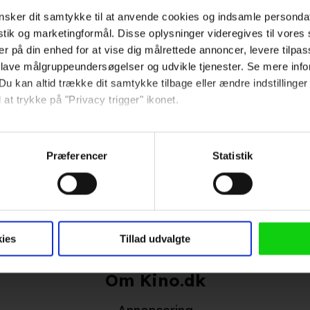
 Daniel
2019
2025
sker dit samtykke til at anvende cookies og indsamle personda
istik og marketingformål. Disse oplysninger videregives til vore
 den menneskelige antenne
2022
er på din enhed for at vise dig målrettede annoncer, levere tilpas
 lave målgruppeundersøgelser og udvikle tjenester. Se mere inf
09
Du kan altid trække dit samtykke tilbage eller ændre indstillinger
 at trykke på "Privacy trigger" ikonet.
Hold dig opdateret
så gerne:
Send
sninger om din placering, der kan være nøjagtig inden for få me
Præferencer
Statistik
 baseret på en scanning af dens unikke karakteristika (fingerprin
ebsitet.
Ved tilmelding accepterer jeg
samtidig Kino.dks
 anvende cookies og indsamle persondata om IP-adresse, ID og di
Markedsføringssamtykke
ninger videregives til vores samarbejdspartnere, der opbevarer o
ies
Tillad udvalgte
ede annoncer, levere tilpasset indhold, foretage annonce- og indh
ruppeindsigt. Se mere information under indstillinger og i vores 
Om Kino.dk
så gerne: