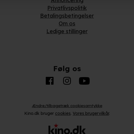
Annoncering
Privatlivspolitik
ger om din placering, der kan være nøjagtig inden for få meter
Betalingsbetingelser
eret på en scanning af dens unikke karakteristika (fingerprinting)
Om os
Ledige stillinger
kke tilbage eller ændre indstillinger fra vores "Cookiedeklaratio
kies fra tredjeparter til at optimere dit besøg på vores hjemmesid
stik, huske dine præferencer og til markedsføring.
Følg os
andler vi kortvarigt din IP-adresse. IP-adressen kan blive delt 
kies og behandling af dine personoplysninger i både vores
privatlivspo
Ændre/tilbagetræk cookiesamtykke
Kino.dk bruger
cookies
.
Vores brugervilkår
.