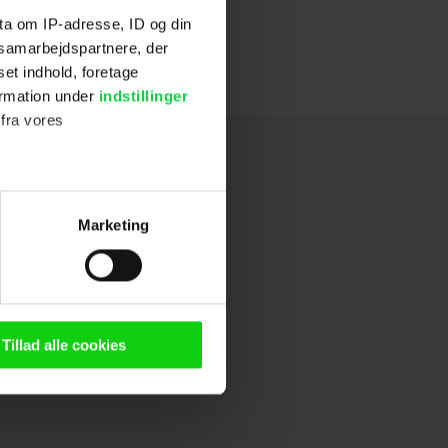
ta om IP-adresse, ID og din
s samarbejdspartnere, der
set indhold, foretage
ormation under
indstillinger
 fra vores
ter
Marketing
ting)
n browser til statistik og
g tilgår oplysninger på din
Tillad alle cookies
oldsmåling, lave
persondatapolitik.