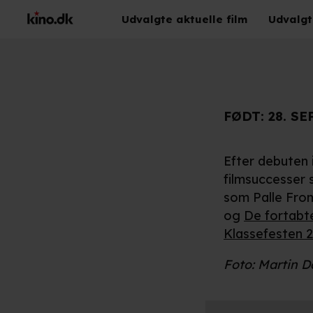
Udvalgte aktuelle film
Udvalgt
FØDT:
28. SE
Efter debuten 
filmsuccesser
som Palle From
og
De fortabt
Klassefesten 
Foto: Martin D