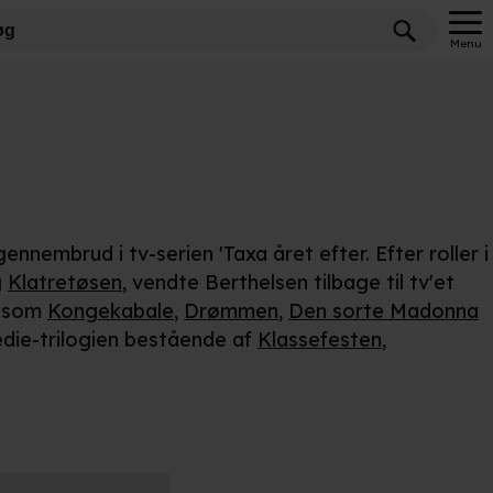
Menu
ennembrud i tv-serien 'Taxa året efter. Efter roller i
g
Klatretøsen
, vendte Berthelsen tilbage til tv'et
m som
Kongekabale
,
Drømmen
,
Den sorte Madonna
edie-trilogien bestående af
Klassefesten
,