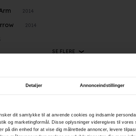
 Arm
2014
rrow
2014
3
n (1998)
)
95)
94)
993)
ve
990)
r (1984)
3
012
2004
1986
2004
2001
1998
1996
1995
1994
1992
1991
1994
1999
1985
SE FLERE
n
 Game Ever Played
2005
Detaljer
Annonceindstillinger
3
sker dit samtykke til at anvende cookies og indsamle personda
istik og marketingformål. Disse oplysninger videregives til vore
Hold dig opdateret
er på din enhed for at vise dig målrettede annoncer, levere tilpas