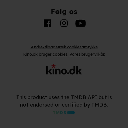
kke tilbage eller ændre indstillinger fra vores "Cookiedeklaratio
Følg os
kies fra tredjeparter til at optimere dit besøg på vores hjemmesid
stik, huske dine præferencer og til markedsføring.
andler vi kortvarigt din IP-adresse. IP-adressen kan blive delt 
Ændre/tilbagetræk cookiesamtykke
kies og behandling af dine personoplysninger i både vores
privatlivspo
Kino.dk bruger
cookies
.
Vores brugervilkår
.
This product uses the TMDB API but is
not endorsed or certified by TMDB.