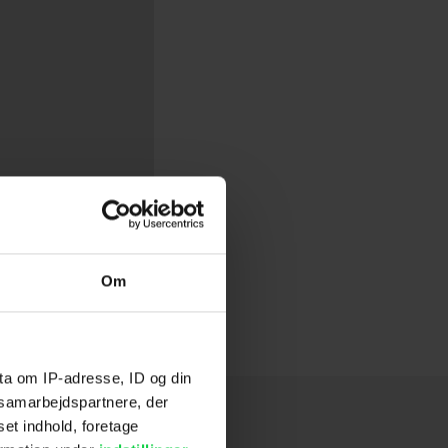
Om
ta om IP-adresse, ID og din
s samarbejdspartnere, der
set indhold, foretage