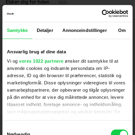
Elsker dig for tiden
2022
Du som er i himlen
2022
Dolittle
2020
Samtykke
Detaljer
Annonceindstillinger
Om
De forbandede år
2020
Skytsenglen
Familien Jul - I nissernes land
Sommeren 92
Lev stærkt
You & Me Forever
En kongelig affære
Hanna
Vanvittig forelsket
Fighter (2007)
Råzone
2011
2006
2014
2018
2015
2007
2012
2009
2012
2016
Ansvarlig brug af dine data
SE FLERE
Vi og
vores 1022 partnere
ønsker dit samtykke til at
anvende cookies og indsamle persondata om IP-
Stemmer
adresse, ID og din browser til præferencer, statistik og
marketingformål. Disse oplysninger videregives til vores
Super Mario Galaxy Filmen
2026
samarbejdspartnere, der opbevarer og tilgår oplysninger
på din enhed for at vise dig målrettede annoncer, levere
Super Mario Bros. Filmen
2023
tilpasset indhold, foretage annonce- og indholdsmåling,
Den bestøvlede kat og ønskestjernen
2022
lave målgruppeundersøgelser og udvikle tjenester. Se
mere information under
indstillinger
og i vores
Tintin: Enhjørningens hemmelighed
Hold dig opdateret
2011
persondatapolitik. Du kan altid trække dit samtykke
Samtykkevalg
tilbage eller ændre indstillinger fra vores
Nødvendig