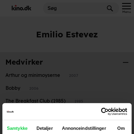
Menu
Emilio Estevez
Medvirker
Arthur og minimoyserne
2007
Bobby
2006
The Breakfast Club (1985)
1985
The Outsiders (1983)
1969
Samtykke
Detaljer
Annonceindstillinger
Om
Instruktion