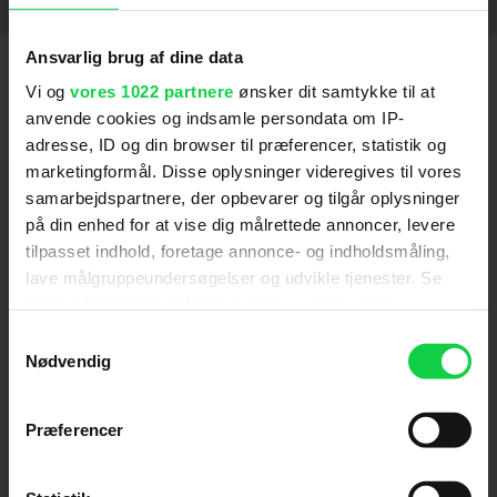
Bobby
2006
Ansvarlig brug af dine data
Vi og
vores 1022 partnere
ønsker dit samtykke til at
anvende cookies og indsamle persondata om IP-
adresse, ID og din browser til præferencer, statistik og
marketingformål. Disse oplysninger videregives til vores
Hold dig opdateret
samarbejdspartnere, der opbevarer og tilgår oplysninger
på din enhed for at vise dig målrettede annoncer, levere
tilpasset indhold, foretage annonce- og indholdsmåling,
Send
lave målgruppeundersøgelser og udvikle tjenester. Se
mere information under
indstillinger
og i vores
Ved tilmelding accepterer jeg samtidig
persondatapolitik. Du kan altid trække dit samtykke
Samtykkevalg
Kino.dks
Markedsføringssamtykke
tilbage eller ændre indstillinger fra vores
Nødvendig
"Cookiedeklaration", eller ved at trykke på "Privacy
trigger" ikonet.
Præferencer
Om Kino.dk
Hvis du tillader det, vil vi også gerne:
Annoncering
Indsamle præcise oplysninger om din placering,