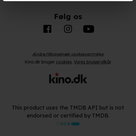
opnå målgruppeindsigt. Se mere information
under indstillinger og i vores persondatapolitik.
Følg os
Hvis du tillader det, vil vi også gerne:
Indsamle præcise oplysninger om din placering, der
kan være nøjagtig inden for få meter
Identificere din enhed baseret på en scanning af dens
Ændre/tilbagetræk cookiesamtykke
unikke karakteristika (fingerprinting)
Kino.dk bruger
cookies
.
Vores brugervilkår
.
Du kan altid trække dit samtykke tilbage eller ændre
indstillinger fra vores "Cookiedeklaration". Dine valg
anvendes på hele websitet.
Vi bruger egne cookies og cookies fra tredjeparter til at
This product uses the TMDB API but is not
optimere dit besøg på vores hjemmeside. Det gør vi for
endorsed or certified by TMDB.
at sikre funktionalitet, generere statistik, huske dine
præferencer og til markedsføring.