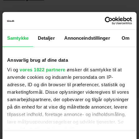
Medvirker
Weapons
2025
Samtykke
Detaljer
Annonceindstillinger
Om
The Fantastic Four: First Steps
2025
Ansvarlig brug af dine data
Wolf Man
2025
Vi og
vores 1022 partnere
ønsker dit samtykke til at
The Assistant
2022
anvende cookies og indsamle persondata om IP-
adresse, ID og din browser til præferencer, statistik og
Valentine's Day
2010
marketingformål. Disse oplysninger videregives til vores
samarbejdspartnere, der opbevarer og tilgår oplysninger
på din enhed for at vise dig målrettede annoncer, levere
tilpasset indhold, foretage annonce- og indholdsmåling,
lave målgruppeundersøgelser og udvikle tjenester. Se
mere information under
indstillinger
og i vores
persondatapolitik. Du kan altid trække dit samtykke
Samtykkevalg