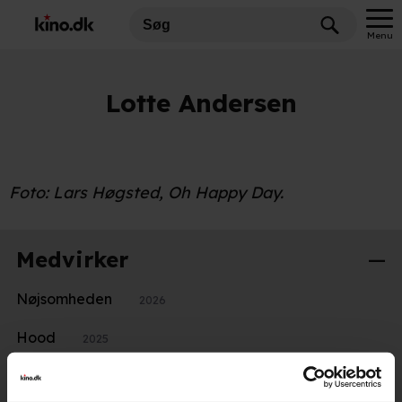
Menu
Lotte Andersen
Foto: Lars Høgsted, Oh Happy Day.
Medvirker
Nøjsomheden
2026
Hood
2025
Meter i sekundet
2023