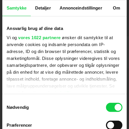
Ditte & Louise
2018
Samtykke
Detaljer
Annonceindstillinger
Om
Undskyld jeg forstyrrer
2012
Oh Happy Day
Min Søsters Børn I Ægypten
Se til Venstre der er en Svensker
Min søsters børn i sneen
Okay (2002)
2002
2004
2002
2004
2003
SE FLERE
Ansvarlig brug af dine data
Vi og
vores 1022 partnere
ønsker dit samtykke til at
anvende cookies og indsamle persondata om IP-
adresse, ID og din browser til præferencer, statistik og
marketingformål. Disse oplysninger videregives til vores
samarbejdspartnere, der opbevarer og tilgår oplysninger
på din enhed for at vise dig målrettede annoncer, levere
Hold dig opdateret
tilpasset indhold, foretage annonce- og indholdsmåling,
lave målgruppeundersøgelser og udvikle tjenester. Se
mere information under
indstillinger
og i vores
Send
persondatapolitik. Du kan altid trække dit samtykke
Samtykkevalg
tilbage eller ændre indstillinger fra vores
Nødvendig
Ved tilmelding accepterer jeg samtidig
"Cookiedeklaration", eller ved at trykke på "Privacy
Kino.dks
Markedsføringssamtykke
trigger" ikonet.
Præferencer