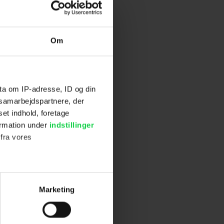
Om
ta om IP-adresse, ID og din
s samarbejdspartnere, der
set indhold, foretage
ormation under
indstillinger
 fra vores
ter
Marketing
ting)