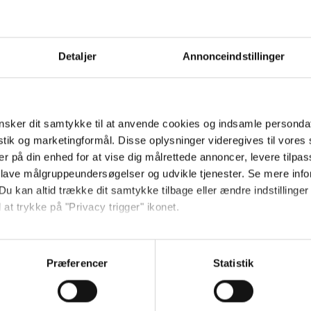
Hold dig opdateret
Send
Detaljer
Annonceindstillinger
Ved tilmelding accepterer jeg
samtidig Kino.dks
sker dit samtykke til at anvende cookies og indsamle personda
Markedsføringssamtykke
istik og marketingformål. Disse oplysninger videregives til vore
er på din enhed for at vise dig målrettede annoncer, levere tilpas
 lave målgruppeundersøgelser og udvikle tjenester. Se mere inf
Om Kino.dk
Du kan altid trække dit samtykke tilbage eller ændre indstillinger
 at trykke på "Privacy trigger" ikonet.
Annoncering
Privatlivspolitik
så gerne:
Betalingsbetingelser
sninger om din placering, der kan være nøjagtig inden for få me
Præferencer
Statistik
Om os
 baseret på en scanning af dens unikke karakteristika (fingerprin
Ledige stillinger
ebsitet.