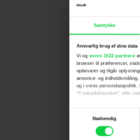
Samtykke
Ansvarlig brug af dine data
Vi og
vores 1022 partnere
øn
browser til præferencer, stat
opbevarer og tilgår oplysning
annonce- og indholdsmåling,
og i vores persondatapolitik. 
"Cookiedeklaration", eller ved
Hvis du tillader det, vil vi og
Samtykkevalg
Indsamle præcise oply
Nødvendig
Identificere din enhed
Dine valg anvendes på hele w