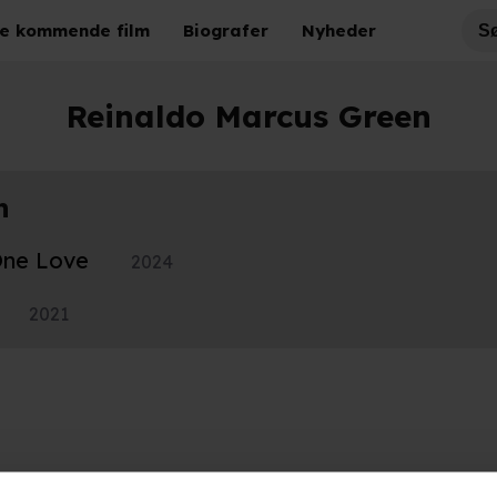
e kommende film
Biografer
Nyheder
Reinaldo Marcus Green
n
One Love
2024
2021