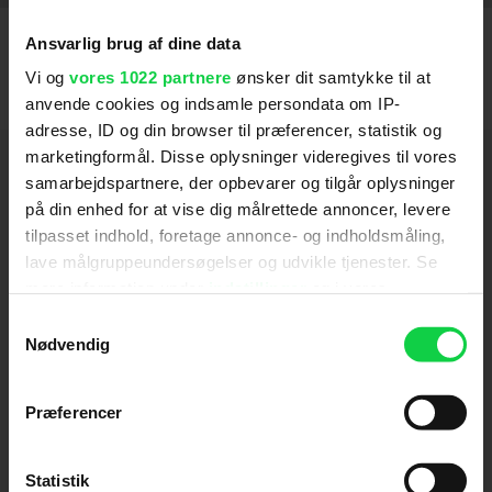
Ansvarlig brug af dine data
Vi og
vores 1022 partnere
ønsker dit samtykke til at
anvende cookies og indsamle persondata om IP-
adresse, ID og din browser til præferencer, statistik og
marketingformål. Disse oplysninger videregives til vores
Hold dig opdateret
samarbejdspartnere, der opbevarer og tilgår oplysninger
på din enhed for at vise dig målrettede annoncer, levere
Send
tilpasset indhold, foretage annonce- og indholdsmåling,
lave målgruppeundersøgelser og udvikle tjenester. Se
mere information under
indstillinger
og i vores
Ved tilmelding accepterer jeg samtidig
persondatapolitik. Du kan altid trække dit samtykke
Kino.dks
Markedsføringssamtykke
Samtykkevalg
tilbage eller ændre indstillinger fra vores
Nødvendig
"Cookiedeklaration", eller ved at trykke på "Privacy
trigger" ikonet.
Om Kino.dk
Præferencer
Hvis du tillader det, vil vi også gerne:
Annoncering
Indsamle præcise oplysninger om din placering,
Privatlivspolitik
Statistik