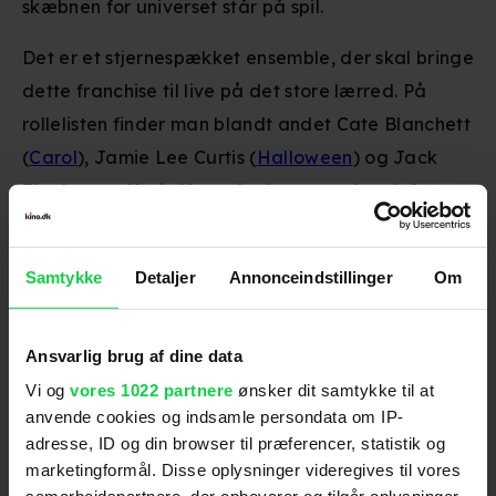
skæbnen for universet står på spil.
Det er et stjernespækket ensemble, der skal bringe
dette franchise til live på det store lærred. På
rollelisten finder man blandt andet
Cate Blanchett
(
Carol
), Jamie Lee Curtis (
Halloween
) og Jack
Black samt Kevin Hart, der begge er kendt fra
Jumanji
.
Samtykke
Detaljer
Annonceindstillinger
Om
Premiere
:
08.08.2024
Skuespillere
:
Cate Blanchett
,
Jack Black
,
Kevin
Ansvarlig brug af dine data
Hart
,
Haley Bennett
,
Ariana Greenblatt
,
Olivier
Vi og
vores 1022 partnere
ønsker dit samtykke til at
Richters
,
Jamie Lee Curtis
,
Gina Gershon
,
Édgar
anvende cookies og indsamle persondata om IP-
Ramírez
,
Cheyenne Jackson
adresse, ID og din browser til præferencer, statistik og
Genre
:
Action / Adventure / Komedie
marketingformål. Disse oplysninger videregives til vores
Instruktion
:
Eli Roth