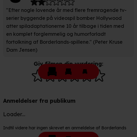
Vi bruger egne cookies og cookies fra tredjeparter til at
"Efter nogle lovende år med flere fremragende tv-
optimere dit besøg på vores hjemmeside. Det gør vi for
serier byggende på videospil bomber Hollywood
at sikre funktionalitet, generere statistik, huske dine
atter spiladaptationerne 10 år tilbage i tiden med
præferencer og til markedsføring.
en komplet forglemmelig og humorforladt
fortolkning af Borderlands-spillene." (Peter Kruse
Når vi anvender cookies, behandler vi kortvarigt din IP-
Dam Jensen)
adresse. IP-adressen kan blive delt med vores
partnere.
Du kan læse mere om vores brug af cookies og
Giv filmen din vurdering:
behandling af dine personoplysninger i både vores
privatlivspolitik
og
cookiepolitik
.
Anmeldelser fra publikum
Loader...
Indtil videre har ingen skrevet en anmeldelse af Borderlands