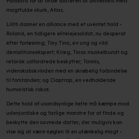
Pandora for at finde datteren af universets mest
magtfulde skurk, Atlas.
Lilith danner en alliance med et uventet hold -
Roland, en tidligere elitelejesoldat, nu desperat
efter forløsning; Tiny Tina, en ung og vild
demolitionsekspert; Krieg, Tinas muskelbundt og
retorisk udfordrede beskytter; Tannis,
videnskabskvinden med en skrøbelig forbindelse
til forstanden; og Claptrap, en vedholdende
humoristisk robot.
Dette hold af usandsynlige helte må kæmpe mod
udenjordiske og farlige monstre for at finde og
beskytte den savnede datter, der muligvis kan
vise sig at være nøglen til en utænkelig magt -