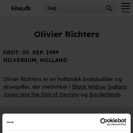
Menu
Olivier Richters
FØDT:
05. SEP. 1989
HILVERSUM, HOLLAND
Olivier Richters er en hollandsk bodybuilder og
skuespiller, der medvirker i
Black Widow
,
Indiana
Jones and the Dial of Destiny
og
Borderlands
.
Medvirker
Borderlands
2024