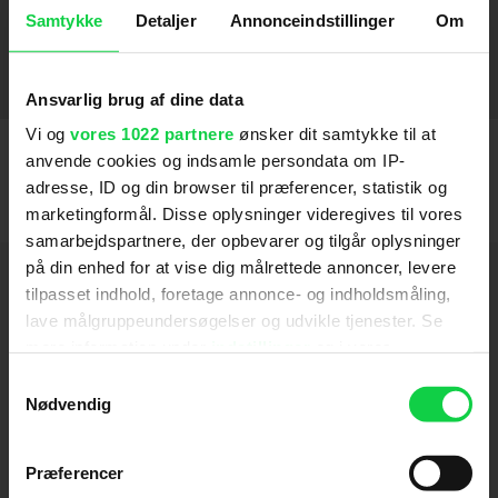
Samtykke
Detaljer
Annonceindstillinger
Om
Indiana Jones and the Dial of Destiny
2023
Black Widow
2021
Ansvarlig brug af dine data
Vi og
vores 1022 partnere
ønsker dit samtykke til at
anvende cookies og indsamle persondata om IP-
adresse, ID og din browser til præferencer, statistik og
marketingformål. Disse oplysninger videregives til vores
samarbejdspartnere, der opbevarer og tilgår oplysninger
på din enhed for at vise dig målrettede annoncer, levere
Hold dig opdateret
tilpasset indhold, foretage annonce- og indholdsmåling,
lave målgruppeundersøgelser og udvikle tjenester. Se
Send
mere information under
indstillinger
og i vores
persondatapolitik. Du kan altid trække dit samtykke
Samtykkevalg
tilbage eller ændre indstillinger fra vores
Nødvendig
Ved tilmelding accepterer jeg samtidig
"Cookiedeklaration", eller ved at trykke på "Privacy
Kino.dks
Markedsføringssamtykke
trigger" ikonet.
Præferencer