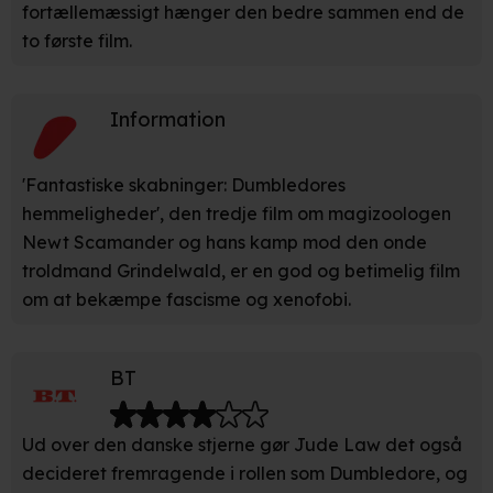
fortællemæssigt hænger den bedre sammen end de
Du kan altid trække dit samtykke tilbage eller ændre
to første film.
indstillinger fra vores "Cookiedeklaration". Dine valg
anvendes på hele websitet.
Information
Vi bruger egne cookies og cookies fra tredjeparter til at
optimere dit besøg på vores hjemmeside. Det gør vi for
'Fantastiske skabninger: Dumbledores
at sikre funktionalitet, generere statistik, huske dine
præferencer og til markedsføring.
hemmeligheder', den tredje film om magizoologen
Newt Scamander og hans kamp mod den onde
Når vi anvender cookies, behandler vi kortvarigt din IP-
troldmand Grindelwald, er en god og betimelig film
adresse. IP-adressen kan blive delt med vores
om at bekæmpe fascisme og xenofobi.
partnere.
Du kan læse mere om vores brug af cookies og
behandling af dine personoplysninger i både vores
privatlivspolitik
og
cookiepolitik
.
BT
Ud over den danske stjerne gør Jude Law det også
decideret fremragende i rollen som Dumbledore, og