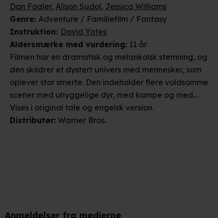
Dan Fogler
,
Alison Sudol
,
Jessica Williams
Genre
:
Adventure / Familiefilm / Fantasy
Instruktion
:
David Yates
Aldersmærke
med vurdering
:
11 år
Filmen har en dramatisk og melankolsk stemning, og
den skildrer et dystert univers med mennesker, som
oplever stor smerte. Den indeholder flere voldsomme
scener med uhyggelige dyr, med kampe og med
fare. Da der også er mange rolige passager med
Vises i
original tale og engelsk
version
.
varme og humor, vurderes den kun at kunne virke
Distributør
:
Warner Bros.
skræmmende på børn under 11 år.
Anmeldelser fra medierne