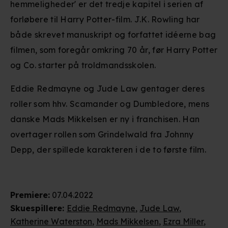
hemmeligheder' er det tredje kapitel i serien af
forløbere til Harry Potter-film. J.K. Rowling har
både skrevet manuskript og forfattet idéerne bag
filmen, som foregår omkring 70 år, før Harry Potter
og Co. starter på troldmandsskolen.
Eddie Redmayne og Jude Law gentager deres
roller som hhv. Scamander og Dumbledore, mens
danske Mads Mikkelsen er ny i franchisen. Han
overtager rollen som Grindelwald fra Johnny
Depp, der spillede karakteren i de to første film.
Premiere
:
07.04.2022
Skuespillere
:
Eddie Redmayne
,
Jude Law
,
Katherine Waterston
,
Mads Mikkelsen
,
Ezra Miller
,