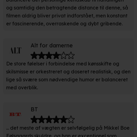
at sikre funktionalitet, generere statistik, huske dine
og samtidig den betragtende distance til denne, så
præferencer og til markedsføring.
filmen aldrig bliver privat indforstået, men konstant
er fascinerende, overraskende og dybt gribende.
Når vi anvender cookies, behandler vi kortvarigt din IP-
adresse. IP-adressen kan blive delt med vores
partnere.
Du kan læse mere om vores brug af cookies og
Alt for damerne
behandling af dine personoplysninger i både vores
privatlivspolitik
og
cookiepolitik
.
De store følelser i forbindelse med kønsskifte og
skilsmisse er orkestreret og doseret realistisk, og den
lige så svære som nødvendige humor er balanceret
med overblik.
BT
... det meste af vægten er selvfølgelig på Mikkel Boe
Følsgaards skuldre, og han er exceptionel som