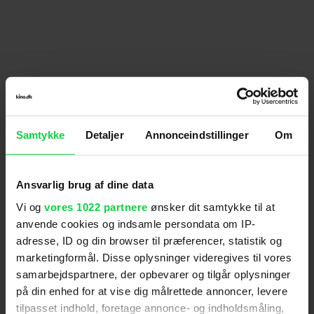
hovedpersonen sig så fuld, at hun besvimer og må
på hospitalet, efter at hun er blevet drillet af sine
kammerater med sin fars kønsskifte. Da de filmiske
virkemidler er afdæmpede og filmen har en positiv
udgang, vurderes filmen til kun at kunne virke
skræmmende på børn under 7 år.
Anmeldelser fra medierne
Samtykke
Detaljer
Annonceindstillinger
Om
(
7
)
Ansvarlig brug af dine data
Ekstra Bladet
Vi og
vores 1022 partnere
ønsker dit samtykke til at
anvende cookies og indsamle persondata om IP-
adresse, ID og din browser til præferencer, statistik og
Nogle vil måske savne et par forklaringer undervejs,
marketingformål. Disse oplysninger videregives til vores
men jeg kan egentlig meget godt lide, at filmen
samarbejdspartnere, der opbevarer og tilgår oplysninger
bare lægger kortene på bordet, og lader det være
på din enhed for at vise dig målrettede annoncer, levere
op til tilskueren selv at samle stikkene op. En yderst
tilpasset indhold, foretage annonce- og indholdsmåling,