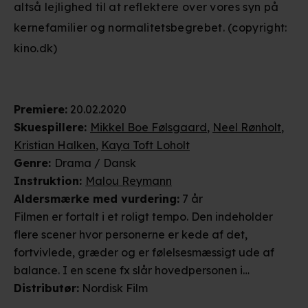
altså lejlighed til at reflektere over vores syn på
kernefamilier og normalitetsbegrebet. (copyright:
kino.dk)
Premiere
:
20.02.2020
Skuespillere
:
Mikkel Boe Følsgaard
,
Neel Rønholt
,
Kristian Halken
,
Kaya Toft Loholt
Genre
:
Drama / Dansk
Instruktion
:
Malou Reymann
Aldersmærke
med vurdering
:
7 år
Filmen er fortalt i et roligt tempo. Den indeholder
flere scener hvor personerne er kede af det,
fortvivlede, græder og er følelsesmæssigt ude af
balance. I en scene fx slår hovedpersonen i
fortvivlelse og vrede en modspiller på
Distributør
:
Nordisk Film
fodboldbanen. I en anden scene drikker